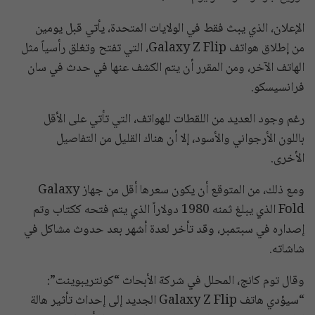
الإعلان، الذي يبث فقط في الولايات المتحدة، يأتي قبل يومين
من إطلاق هواتف Galaxy Z Flip، التي تفتح وتغلق رأسياً مثل
الهاتف الآخر، ومن المقرر أن يتم الكشف عنها في حدث في سان
فرانسيسكو.
رغم وجود العديد من اللقطات للهواتف، التي تأتي على الأقل
باللون الأرجواني والأسود، إلا أن هناك القليل من التفاصيل
الأخرى.
ومع ذلك، من المتوقع أن يكون سعرها أقل من جهاز Galaxy
Fold الذي يبلغ ثمنه 1980 دولاراً الذي يتم فتحه ككتاب وتم
إصداره في سبتمبر، وقد تأخر لعدة أشهر بعد حدوث مشاكل في
شاشاته.
وقال توم كانج، المحلل في شركة الأبحاث “كونتريبوينت”:
“سيؤدي هاتف Galaxy Z Flip الجديد إلى إحداث تأثير هالة