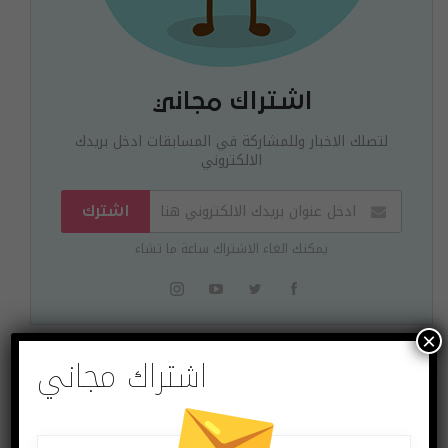
اشتراك مجاني
لتصلك الاخبار وللمشاركة في المسابقات ادخل بريدك
الالكتروني
اشترك
يمكنك الغاء الاشتراك ساعة ما تشاء
×
اشتراك مجاني
البوست السابق
البوست القادم
أمازون تنسحب من
شركتا Ericsson
MWC بسبب فايروس
وNvidia تنسحبان من