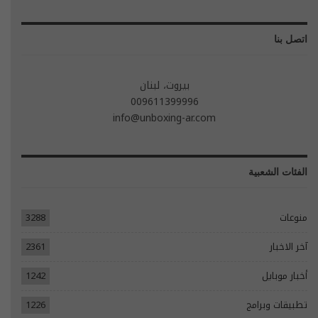
اتصل بنا
بيروت، لبنان
009611399996
info@unboxing-ar.com
الفئات الشعبية
منوعات
3288
آخر الاخبار
2361
أخبار موبايل
1242
تطبيقات وبرامج
1226