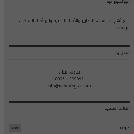
انبوكسينغ مينا
تابع أهم الدراسات، التقارير والأخبار التقنية وأبرز أخبار الشركات
الرقمية.
اتصل بنا
بيروت، لبنان
009611399996
info@unboxing-ar.com
الفئات الشعبية
منوعات
3288