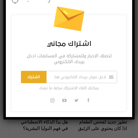
البوست السابق
البوست القادم
كريم تعلن إيقاف
نخبة من الشركات
عملياتها في سلطنة
اللبنانية ضمن المعرض
عُمان
الدولي لتكنولوجيا
التربية والتدريب في
لندن
اشتراك مجاني
لتصلك الاخبار وللمشاركة في المسابقات ادخل
بريدك الالكتروني
قد يعجبك ايضا
المزيد عن المؤلف
اشترك
آخر الاخبار
آخر الاخبار
يمكنك الغاء الاشتراك ساعة ما تشاء
تطور جديد لفحص الطعام
هل بدأ الذكاء الاصطناعي
اذا كان يحتوي على الزئبق
في فهم النوايا البشرية؟