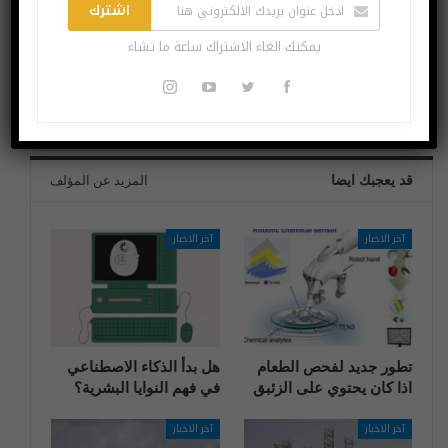
اشترك
البوست السابق
البوست القادم
يمكنك الغاء الاشتراك ساعة ما تشاء
الكشف عن اختبارات
الوضع الليلي قادم
الأداء الخاصة بهاتف
لتطبيق فيسبوك..
غالاكسي S11 5G
هكذا سيبدو
قد يعجبك ايضا
المزيد عن المؤلف
آخر الاخبار
آخر الاخبار
تطور جديد لفحص الطعام
هل بدأ الذكاء الاصطناعي
اذا كان يحتوي على الزئبق
في فهم النوايا البشرية؟
آخر الاخبار
آخر الاخبار