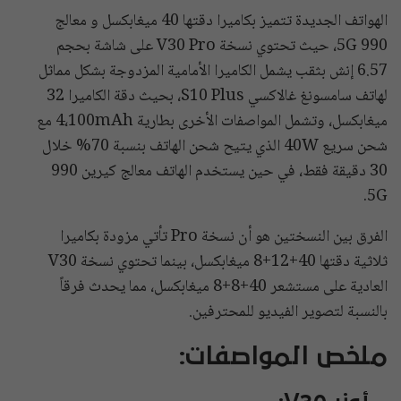
الهواتف الجديدة تتميز بكاميرا دقتها 40 ميغابكسل و معالج
990 5G، حيث تحتوي نسخة V30 Pro على شاشة بحجم
6.57 إنش بثقب يشمل الكاميرا الأمامية المزدوجة بشكل مماثل
لهاتف سامسونغ غالاكسي S10 Plus، بحيث دقة الكاميرا 32
ميغابكسل، وتشمل المواصفات الأخرى بطارية 4،100mAh مع
شحن سريع 40W الذي يتيح شحن الهاتف بنسبة 70% خلال
30 دقيقة فقط، في حين يستخدم الهاتف معالج كيرين 990
5G.
الفرق بين النسختين هو أن نسخة Pro تأتي مزودة بكاميرا
ثلاثية دقتها 40+12+8 ميغابكسل، بينما تحتوي نسخة V30
العادية على مستشعر 40+8+8 ميغابكسل، مما يحدث فرقاً
بالنسبة لتصوير الفيديو للمحترفين.
ملخص المواصفات: