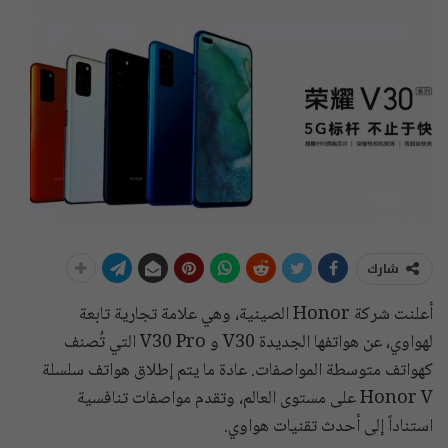
شارك
أعلنت شركة Honor الصينية، وهي علامة تجارية تابعة
لهواوي، عن هواتفها الجديدة V30 و V30 Pro التي تُصنف
كهواتف متوسطة المواصفات. عادة ما يتم إطلاق هواتف سلسلة
Honor V على مستوى العالم، وتقدم مواصفات تنافسية
استناداً إلى أحدث تقنيات هواوي.