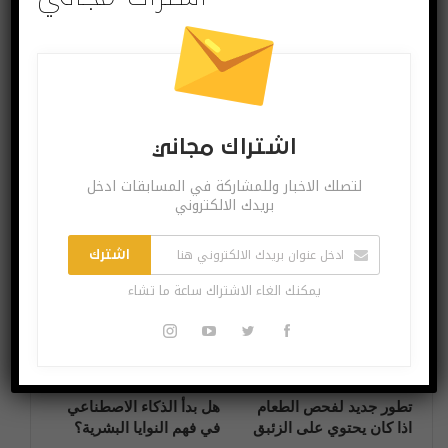
البوست السابق
البوست القادم
تطبيق واتساب يحصل
رسمياً: أونر تعلن عن
على ميزة انتظار
هواتف V30 و V30
المكالمات
Pro بمعالج Kirin 990
اشتراك مجاني
لتصلك الاخبار وللمشاركة في المسابقات ادخل
بريدك الالكتروني
قد يعجبك ايضا
المزيد عن المؤلف
اشترك
آخر الاخبار
آخر الاخبار
يمكنك الغاء الاشتراك ساعة ما تشاء
تطور جديد لفحص الطعام
هل بدأ الذكاء الاصطناعي
اذا كان يحتوي على الزئبق
في فهم النوايا البشرية؟