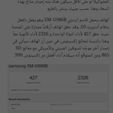
العشوائية! أو على الأقل سيكون هناك منه إصدار متاح بهذه
السعة، وهذا حسب جييك بينش بالطبع.
الهاتف يحمل الاسم الرمزي SM-G986B وهو يعمل بالفعل
بنظام أندوريد 10، وقد حقق الهاتف أرقاماً ممتازة على المنصة
حيث حقق 427 لأداء النواة الواحدة و 2326 لأداء الأنوية معاً
وهذا بالنسبة لمعالج إكسينوس، في حين أن الهاتف سيأتي في
إصدار آخر موجّه للسوقين الصيني والأمريكي مع معالج SD
865 ومن المتوقّع أنه سيقدّم أداء أفضل من إكسينوس 990.