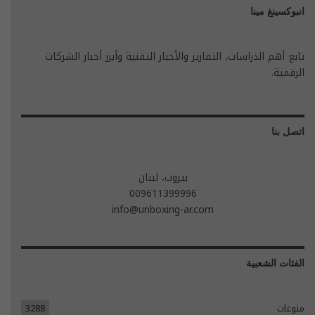
انبوكسينغ مينا
تابع أهم الدراسات، التقارير والأخبار التقنية وأبرز أخبار الشركات
الرقمية.
اتصل بنا
بيروت، لبنان
009611399996
info@unboxing-ar.com
الفئات الشعبية
منوعات
3288