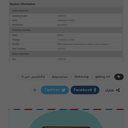
galaxy s11
Samsung
سامسونغ
غالاكسي اس 11
شارك
Twitter
Facebook