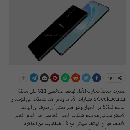
شارك
صدرت حديثاً تجارب الأداء لهاتف غالاكسي S11 على منصّة
Geekbench لاختبارات الأداء، ونحن هنا نتحدّث عن الإصدار
الداعم للـ5G من الجهاز وهو خبر ممتاز أن نعرف أن الهاتف
الأصغر سيأتي مع دعم شبكات الجيل الخامس هذا العام، الخبر
الألطف هو أن الهاتف سيأتي مع 12 غيغابايت من الذاكرة