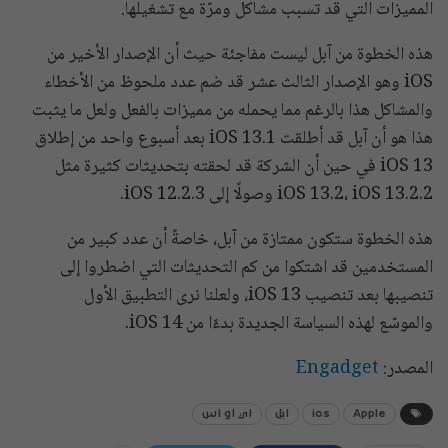
المميزات التي قد تسبب مشاكل ومرّة مع تشغيلها.
هذه الخطوة من آبل ليست مفاجئة حيث أن الإصدار الأخير من
iOS وهو الإصدار الثالث عشر قد ضم عدد ملحوظ من الأخطاء
والمشاكل هذا بالرغم مما يحمله من مميزات بالفعل ولعل ما يثبت
هذا هو أن آبل قد أطلقت iOS 13.1 بعد أسبوع واحد من إطلاق
iOS 13 في حين أن الشركة قد لحقته بتحديثات كثيرة مثل
iOS 13.2، iOS 13.2.2 وصولًا إلى iOS 12.2.3.
هذه الخطوة ستكون ممتازة من آبل، خاصةً أن عدد كبير من
المستخدمين قد اشتكوا من كم التحديثات التي اضطروا إلى
تنصيبها بعد تنصيب iOS 13، ولعلنا نرى التطبيق الأول
والموسّع لهذه السياسة الجديدة بدءًا من iOS 14.
المصدر:
Engadget
Apple
ios
ابل
اي او اس