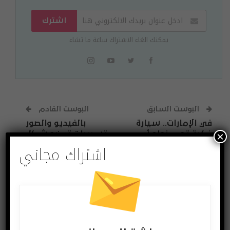
اشترك
يمكنك الغاء الاشتراك ساعة ما تشاء
البوست السابق
البوست القادم
في الإمارات.. سيارة
بالفيديو والصور
×
ذكية تحدد نجاح أو
تسريبات توضح شكل
اشتراك مجاني
فشل المتقدمين
هاتف سامسونغ
لاختبار القيادة
غالاكسي إس 11
قد يعجبك ايضا
المزيد عن المؤلف
اختراعات وتكنولوجيا
آخر الاخبار