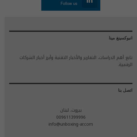
Follow us
انبوكسينغ مينا
تابع أهم الدراسات، التقارير والأخبار التقنية وأبرز أخبار الشركات
الرقمية.
اتصل بنا
بيروت، لبنان
009611399996
info@unboxing-ar.com