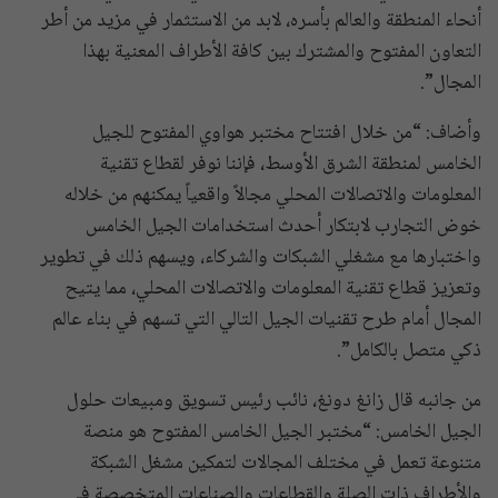
أنحاء المنطقة والعالم بأسره، لابد من الاستثمار في مزيد من أطر
التعاون المفتوح والمشترك بين كافة الأطراف المعنية بهذا
المجال”.
وأضاف: “من خلال افتتاح مختبر هواوي المفتوح للجيل
الخامس لمنطقة الشرق الأوسط، فإننا نوفر لقطاع تقنية
المعلومات والاتصالات المحلي مجالاً واقعياً يمكنهم من خلاله
خوض التجارب لابتكار أحدث استخدامات الجيل الخامس
واختبارها مع مشغلي الشبكات والشركاء، ويسهم ذلك في تطوير
وتعزيز قطاع تقنية المعلومات والاتصالات المحلي، مما يتيح
المجال أمام طرح تقنيات الجيل التالي التي تسهم في بناء عالم
ذكي متصل بالكامل”.
من جانبه قال زانغ دونغ، نائب رئيس تسويق ومبيعات حلول
الجيل الخامس: “مختبر الجيل الخامس المفتوح هو منصة
متنوعة تعمل في مختلف المجالات لتمكين مشغل الشبكة
والأطراف ذات الصلة والقطاعات والصناعات المتخصصة في