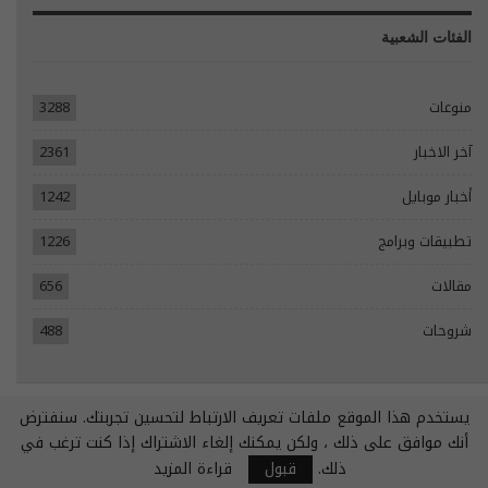
الفئات الشعبية
منوعات
3288
آخر الاخبار
2361
أخبار موبايل
1242
تطبيقات وبرامج
1226
مقالات
656
شروحات
488
يستخدم هذا الموقع ملفات تعريف الارتباط لتحسين تجربتك. سنفترض
© 2026 - جميع الحقوق محفوظة.
أنك موافق على ذلك ، ولكن يمكنك إلغاء الاشتراك إذا كنت ترغب في
تصميم مواقع انترنت:
Tecomsa
ذلك.
قبول
قراءة المزيد