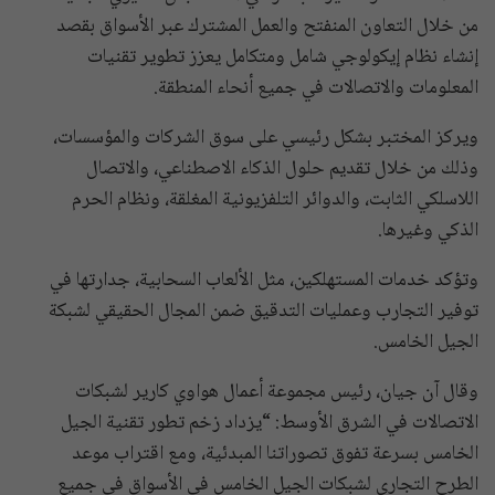
من خلال التعاون المنفتح والعمل المشترك عبر الأسواق بقصد
إنشاء نظام إيكولوجي شامل ومتكامل يعزز تطوير تقنيات
المعلومات والاتصالات في جميع أنحاء المنطقة.
ويركز المختبر بشكل رئيسي على سوق الشركات والمؤسسات،
وذلك من خلال تقديم حلول الذكاء الاصطناعي، والاتصال
اللاسلكي الثابت، والدوائر التلفزيونية المغلقة، ونظام الحرم
الذكي وغيرها.
وتؤكد خدمات المستهلكين، مثل الألعاب السحابية، جدارتها في
توفير التجارب وعمليات التدقيق ضمن المجال الحقيقي لشبكة
الجيل الخامس.
وقال آن جيان، رئيس مجموعة أعمال هواوي كارير لشبكات
الاتصالات في الشرق الأوسط: “يزداد زخم تطور تقنية الجيل
الخامس بسرعة تفوق تصوراتنا المبدئية، ومع اقتراب موعد
الطرح التجاري لشبكات الجيل الخامس في الأسواق في جميع