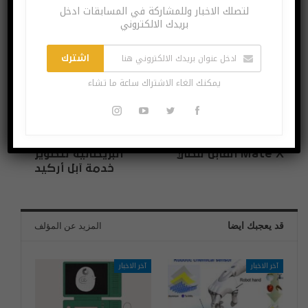
لتصلك الاخبار وللمشاركة في المسابقات ادخل
يمكنك الغاء الاشتراك ساعة ما تشاء
بريدك الالكتروني
اشترك
يمكنك الغاء الاشتراك ساعة ما تشاء
البوست السابق
البوست القادم
بعد التأجيل.. هواوي
آبل تستحوذ على
تبدأ إنتاج هاتفها
شركة iKinema
Mate X القابل للطي
البريطانية لتطوير
خدمة آبل أركيد
قد يعجبك ايضا
المزيد عن المؤلف
آخر الاخبار
آخر الاخبار