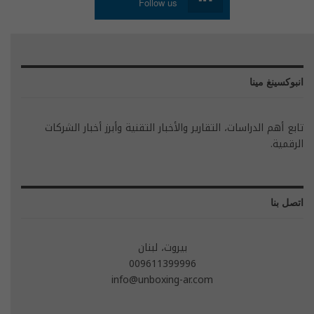
Follow us
انبوكسينغ مينا
تابع أهم الدراسات، التقارير والأخبار التقنية وأبرز أخبار الشركات
الرقمية.
اتصل بنا
بيروت، لبنان
009611399996
info@unboxing-ar.com