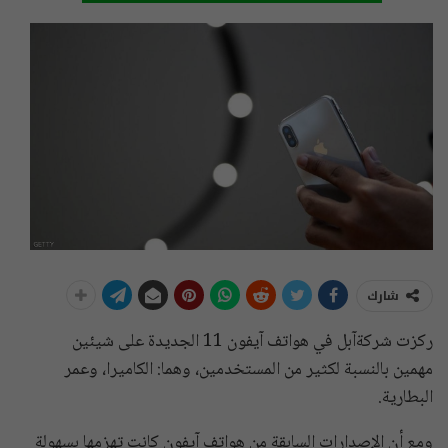
شارك
ركزت شركةآبل في هواتف آيفون 11 الجديدة على شيئين
مهمين بالنسبة لكثير من المستخدمين، وهما: الكاميرا، وعمر
البطارية.
ومع أن الإصدارات السابقة من هواتف آيفون كانت تهزمها بسهولة