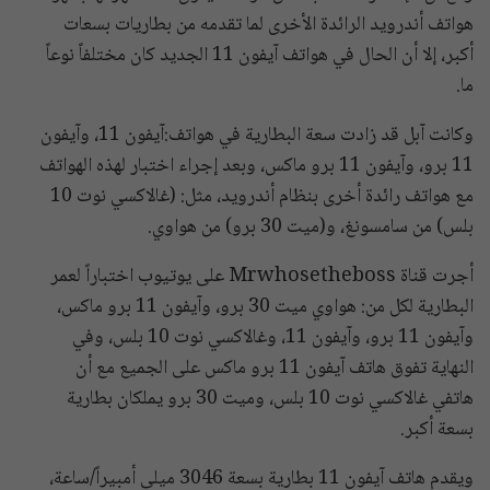
هواتف أندرويد الرائدة الأخرى لما تقدمه من بطاريات بسعات
أكبر، إلا أن الحال في هواتف آيفون 11 الجديد كان مختلفاً نوعاً
ما.
وكانت آبل قد زادت سعة البطارية في هواتف:آيفون 11، وآيفون
11 برو، وآيفون 11 برو ماكس، وبعد إجراء اختبار لهذه الهواتف
مع هواتف رائدة أخرى بنظام أندرويد، مثل: (غالاكسي نوت 10
بلس) من سامسونغ، و(ميت 30 برو) من هواوي.
أجرت قناة Mrwhosetheboss على يوتيوب اختباراً لعمر
البطارية لكل من: هواوي ميت 30 برو، وآيفون 11 برو ماكس،
وآيفون 11 برو، وآيفون 11، وغالاكسي نوت 10 بلس، وفي
النهاية تفوق هاتف آيفون 11 برو ماكس على الجميع مع أن
هاتفي غالاكسي نوت 10 بلس، وميت 30 برو يملكان بطارية
بسعة أكبر.
ويقدم هاتف آيفون 11 بطارية بسعة 3046 ميلي أمبيراً/ساعة،