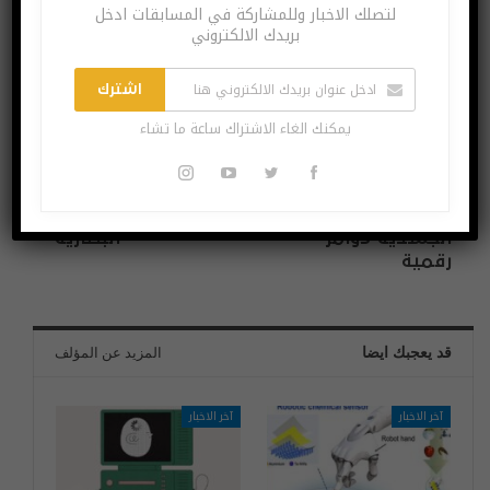
لتصلك الاخبار وللمشاركة في المسابقات ادخل
بريدك الالكتروني
اشترك
يمكنك الغاء الاشتراك ساعة ما تشاء
البوست السابق
البوست القادم
فيسبوك تستحوذ
تحديث iOS 13.1 يضعف
على CTRL-labs
أداء آيفون XS وما
لتحويل الحركات
قبله حفاظاً على
الجسدية لأوامر
البطارية
رقمية
قد يعجبك ايضا
المزيد عن المؤلف
آخر الاخبار
آخر الاخبار