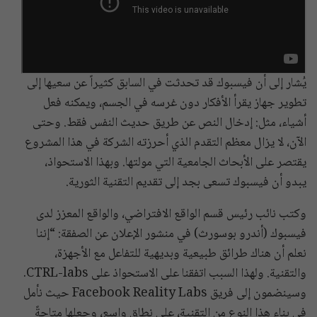
يُشار إلى أن فيسبوك قد تحدثت في السابق كثيراً عن سعيها إلى
تطوير جهاز يقرأ الأفكار دون غرسه في الجسم، ويمكنه فعل
أشياء، مثل: إدخال النص عن طريق حديث النفس فقط. وحتى
الآن، لا يزال معظم التقدم الذي أحرزته الشركة في هذا المشروع
يقتصر على الأبحاث الجامعية التي مولتها. وبهذا الاستحواذ،
يبدو أن فيسبوك تسعى بجد إلى تقديم التقنية الثورية.
وكتب نائب رئيس قسم الواقع الافتراضي، والواقع المعزز لدى
فيسبوك (أندرو بوسورث) في منشور الإعلان عن الصفقة: “إننا
نعلم أن هناك طرائق طبيعية وبديهية للتفاعل مع الأجهزة،
والتقنية. ولهذا السبب اتفقنا على الاستحواذ على CTRL-labs.
وسينضمون إلى فريق Facebook Reality Labs حيث نأمل
في بناء هذا النوع من التقنية، على نطاق واسع، وجعلها متاحةً