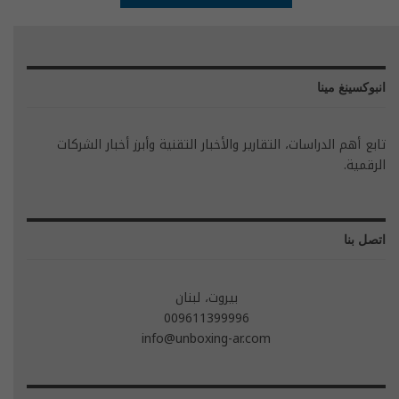
انبوكسينغ مينا
تابع أهم الدراسات، التقارير والأخبار التقنية وأبرز أخبار الشركات
الرقمية.
اتصل بنا
بيروت، لبنان
009611399996
info@unboxing-ar.com