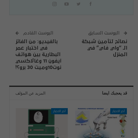
البوست السابق
البوست القادم
نصائح لتأمين شبكة
بالفيديو: من الفائز
الـ “واي فاي” في
في اختبار عمر
المنزل
البطارية بين هواتف
آيفون 11 وغالاكسي
نوت10وميت 30 برو؟!
قد يعجبك ايضا
المزيد عن المؤلف
آخر الاخبار
آخر الاخبار