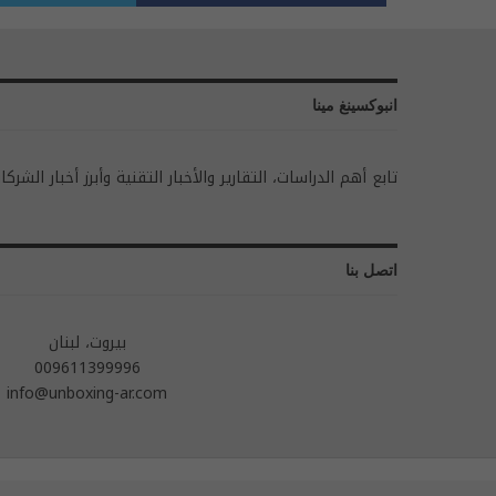
انبوكسينغ مينا
تابع أهم الدراسات، التقارير والأخبار التقنية وأبرز أخبار الشركا
اتصل بنا
بيروت، لبنان
009611399996
info@unboxing-ar.com
© 2026 - جميع الحقوق محفوظة.