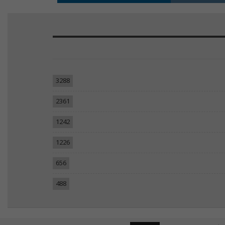
3288
2361
1242
1226
656
488
تصميم مواقع انترنت:
Tecomsa