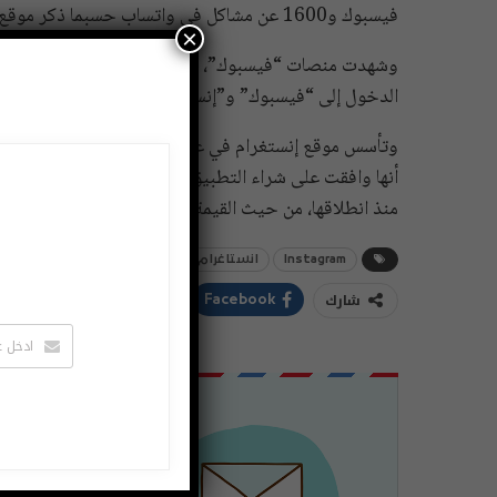
فيسبوك و1600 عن مشاكل في واتساب حسبما ذكر موقع داون ديدكتور دوت كوم لمتابعة الأعطال الإلكترونية.
×
وشهدت منصات “فيسبوك”، أحد أطول الانقطاعات في مارس
الدخول إلى “فيسبوك” و”إنستغرام” و”واتساب” لأكثر من 24 ساعة
أنها وافقت على شراء التطبيق مقابل مليار دولار، تدفع بي
منذ انطلاقها، من حيث القيمة ونوع المشروع.
Instagram
انستاغرام
خبر انبوكسينغ
شارك
ddIt
Twitter
Facebook
اشتراك
لتصلك الاخبا