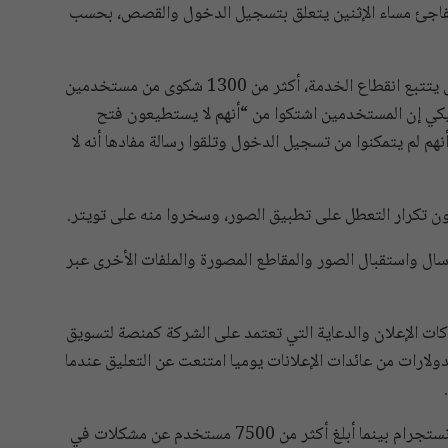
فاجئ مساء الإثنين يتعلق بتسجيل الدخول والقصص، بحسب
وتلقى موقع “Down Detector”، وهو موقع متخصص يتتبع انقطاع الخدمة، أكثر من 1300 شكوى من مستخدمين
شاكل فيما قال موقع “newsweek” الأمريكي إن المستخدمين اشتكوا من “أنهم لا يستطيعون فتح
لم يتمكنوا من تسجيل الدخول وتلقوا رسالة مفادها أنه لا
ون تكرار التعطل على تطبيق الصور، وسخروا منه على تويتر.
ال واستقبال الصور والمقاطع المصورة والملفات الأخرى عبر
ات الإعلان والدعاية التي تعتمد على الشركة كمنصة لتسويق
ولارات من عائدات الإعلانات يوميا امتنعت عن التعليق عندما
وأبلغ أكثر من 14 ألف مستخدم عن مشاكل واجهتهم في إنستجرام بينما أبلغ أكثر من 7500 مستخدم عن مشكلات في