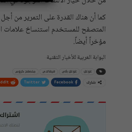
من خلال خيار الالتقاط الموجود في القا
كما أن هناك القدرة على التمرير من أجل 
المتصفح للمستخدم استنساخ علامات الت
مؤخراً أيضاً.
البوابة العربية للأخبار التقنية
غوغل
غوغل بلاي
فيفالدي
متصفح كروم
شارك
ddIt
Twitter
Facebook
اشتراك
لتصلك الاخبا