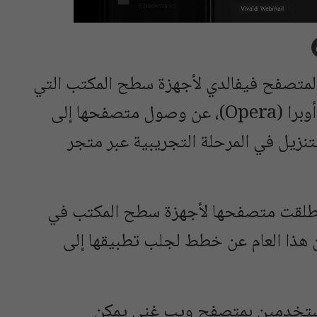
 المطورة لمتصفح فيفالدي لأجهزة سطح المكتب التي
أسسها جون فون تيتشنر، أحد مؤسسي أوبرا (Opera)، عن وصول متصفحها إلى
لتنزيل في المرحلة التجريبية عبر متجر
ي أطلقت متصفحها لأجهزة سطح المكتب في
ق من هذا العام عن خطط لجلب تطبيقها إلى
مستخدمين بمتصفح ويب غني يمكن