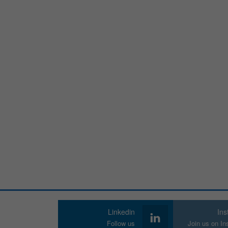
Linkedin
In
Follow us
Join us on I