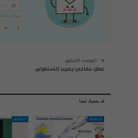
يمكنك الغاء 
البوست السابق
عطل مفاجئ يصيب إنستغرام
قد يعجبك ايضا
آخر الاخبار
آخر الاخبار