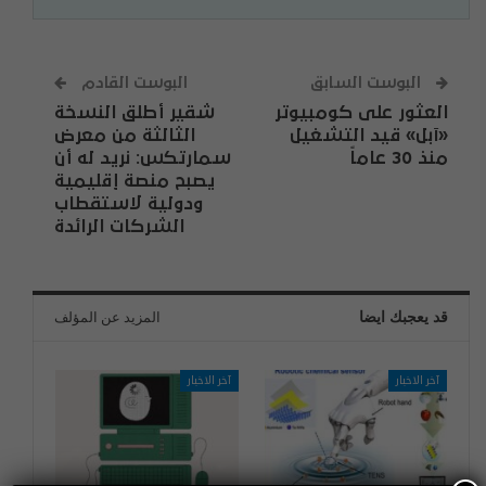
البوست السابق
البوست القادم
العثور على كومبيوتر
شقير أطلق النسخة
«آبل» قيد التشغيل
الثالثة من معرض
منذ 30 عاماً
سمارتكس: نريد له أن
يصبح منصة إقليمية
ودولية لاستقطاب
الشركات الرائدة
قد يعجبك ايضا
المزيد عن المؤلف
آخر الاخبار
آخر الاخبار