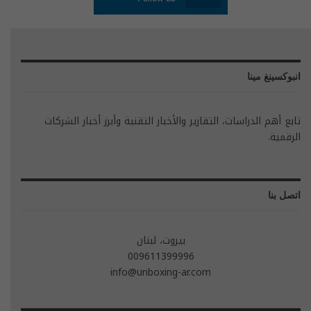
انبوكسينغ مينا
تابع أهم الدراسات، التقارير والأخبار التقنية وأبرز أخبار الشركات
الرقمية.
اتصل بنا
بيروت، لبنان
009611399996
info@unboxing-ar.com