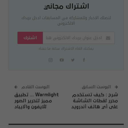
اشتراك مجاني
لتصلك الاخبار وللمشاركة في المسابقات ادخل بريدك
الالكتروني
اشترك
يمكنك الغاء الاشتراك ساعة ما تشاء
البوست السابق
البوست القادم
شرح : كيف تستخدم
Warmlight … تطبيق
محرر لقطات الشاشة
مميز لتحرير الصور
على أي هاتف أندرويد
للايفون والايباد