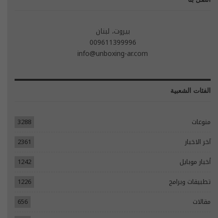
بيروت، لبنان
009611399996
info@unboxing-ar.com
الفئات الشعبية
منوعات
3288
آخر الاخبار
2361
أخبار موبايل
1242
تطبيقات وبرامج
1226
مقالات
656