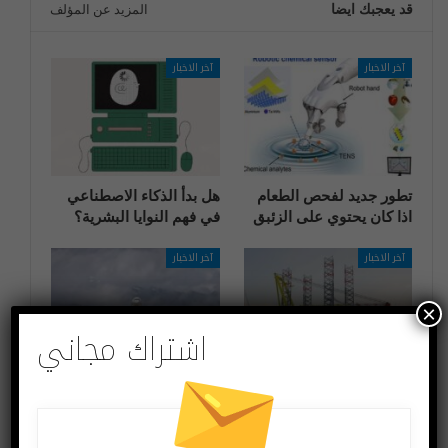
قد يعجبك ايضا
المزيد عن المؤلف
آخر الاخبار
آخر الاخبار
تطور جديد لفحص الطعام
هل بدأ الذكاء الاصطناعي
اذا كان يحتوي على الزئبق
في فهم النوايا البشرية؟
آخر الاخبار
آخر الاخبار
×
اشتراك مجاني
السفينة التي يبلغ ارتفاعها
هل سنشهد يومًا رحلات
أعلى من برج إيفل ستبني
طيران تجارية بدون طيارين
أكبر مزرعة رياح بحرية
بشريين؟