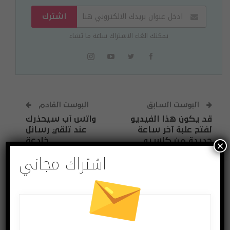
اشترك
يمكنك الغاء الاشتراك ساعة ما تشاء
البوست السابق
البوست القادم
قد يكون هذا الفيديو
واتس آب سيحذرك
لفتح علبة آخر ساعة
عند تلقي رسائل
جديدة من كاسيو
خادعة
×
EQB-510RBM |
اشتراك مجاني
UNBOXING ARABIC
قد يعجبك ايضا
المزيد عن المؤلف