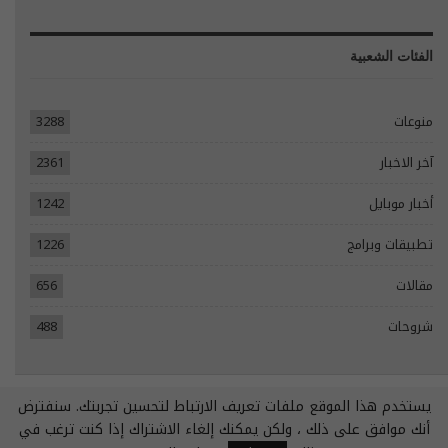
الفئات الشعبية
منوعات
3288
آخر الاخبار
2361
أخبار موبايل
1242
تطبيقات وبرامج
1226
مقالات
656
شروحات
488
يستخدم هذا الموقع ملفات تعريف الارتباط لتحسين تجربتك. سنفترض
© 2026 - جميع الحقوق محفوظة.
أنك موافق على ذلك ، ولكن يمكنك إلغاء الاشتراك إذا كنت ترغب في
تصميم مواقع انترنت:
Tecomsa