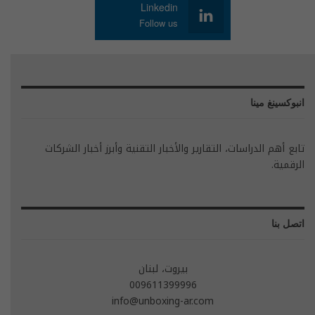
Linkedin
Follow us
انبوكسينغ مينا
تابع أهم الدراسات، التقارير والأخبار التقنية وأبرز أخبار الشركات
الرقمية.
اتصل بنا
بيروت، لبنان
009611399996
info@unboxing-ar.com