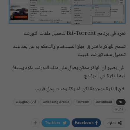
‏ثغرة في برنامج Bit-Torrent لتحميل ملفات التورنت
تسمح للهاكر باختراق جهاز المستخدم والتحكم به عن بعد عند
تحميل ملف تورنت خبيث
اللي يصير ان الهاكر ممكن يعدل على ملف التورنت بكود يستغل
فيه الثغرة في البرنامج
للان الثغرة موجودة لكن الشركة وعدت بحل قريب
Download
Torrent
Unboxing Arabic
أمن معلومات
ثغرات
شارك
Twitter
Facebook