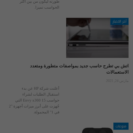
طورته ليكون من بين أكثر
الحواسب تميزا.
آخر الاخبار
اتش بي تطرح حاسب جديد بمواصفات متطورة ومتعدد
الاستعمالات
مارس 24, 2021
أعلنت شركة HP عن بدء
استقبال الطلبات لشراء
حواسب Envy x360 15 التي
جُهزت على أبرز ميزات أجهزة "2
في 1" المحمولة.
منوعات