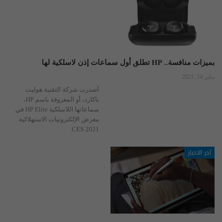
بميزات منافسة.. HP تطلق أول سماعات إذن لاسلكية لها
يناير 14, 2021
أصدرت شركة التقنية هوليت
باكارد، أو المعروفة باسم HP،
سماعاتها اللاسلكية HP Elite في
معرض الإلكترونيات الاستهلاكية
CES 2021.
آخر الاخبار