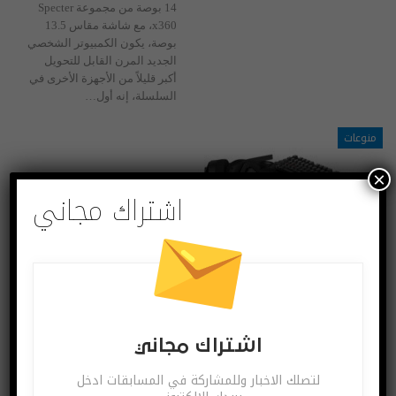
14 بوصة من مجموعة Specter
x360، مع شاشة مقاس 13.5
بوصة، يكون الكمبيوتر الشخصي
الجديد المرن القابل للتحويل
أكبر قليلاً من الأجهزة الأخرى في
السلسلة، إنه أول…
منوعات
×
اشتراك مجاني
مجموعة الألعاب الخريفية من HP بميزات رائعة
سبتمبر 16, 2020
تم تصميم مجموعة ألعاب HP
الخريفية على الملحقات
اشتراك مجاني
اللاسلكية، بما في ذلك سماعة
رأس لاسلكية جديدة خالية من
لتصلك الاخبار وللمشاركة في المسابقات ادخل
التأخير، وماوس لاسلكي سريع