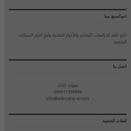
انبوكسينغ مينا
تابع أهم الدراسات، التقارير والأخبار التقنية وأبرز أخبار الشركات
الرقمية.
اتصل بنا
بيروت، لبنان
009611399996
info@unboxing-ar.com
الفئات الشعبية