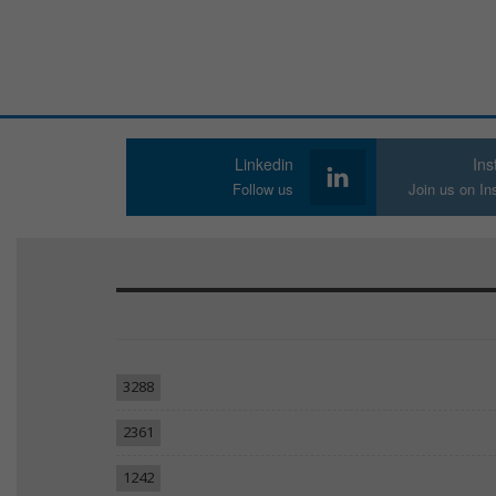
Linkedin
In
Follow us
Join us on I
3288
2361
1242