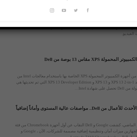
طورت شركة Dell خط إنتاج جديد من الشاشات التي ترتكز على تحسين كاميرة webcam لتقدم
الفيديو.
حمولة XPS مقاس 13 بوصة من Dell
تقوم Dell بترقية العديد من أجهزة الكمبيوتر المحمولة XPS الخاصة بها باستخدام معالجات Intel من
الجيل الحادي عشر، وتعد XPS 13 2-in-1 و XPS 13 و XPS 13 Developer Edition التي تم تحديثها هي
 شهادة Intel…
في هذا الوقت من العام الماضي، كشفت Google و Dell النقاب عن أول أجهزة Chromebook من فئة
المؤسسات، ويوفر كلا الجهازين ميزات أمان وتنظيمية إضافية مصممة للشركات، الآن ، Google و