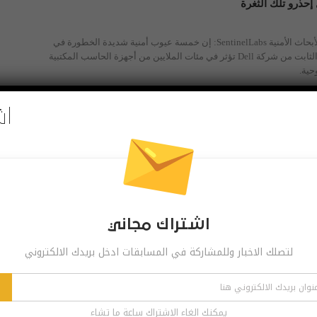
حذرو تلك الثغرة
قال باحثون من شركة الأبحاث الأمنية SentinelLabs: إن خمسة عيوب أمنية شديدة الخطورة في
مشغل تحديث البرنامج الثابت من شركة Dell تؤثر في مئات الملايين من أجهزة الحاسب المكتبية
حية.
اش
ي تتحدى به أفضل الحواسب الموجودة حاليا!
قررت Dell دخول المنافسة في عالم الحواسب اللوحية المتعددة المهام، وكشفت عن Latitude 7320
 أجهزة مايكروسوفت وسامسونغ.
اشتراك مجاني
حواسب XPS 13 الممتازة
لتصلك الاخبار وللمشاركة في المسابقات ادخل بريدك الالكتروني
أعلنت عملاقة صناعة التقنية Dell عن أحدث نماذجها من حواسب XPS 13 التي حصلت على تصميم
.
يمكنك الغاء الاشتراك ساعة ما تشاء