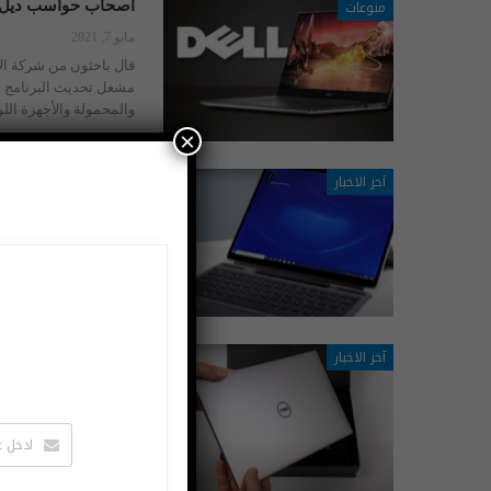
منوعات
أصحاب حواسب ديل إ
مايو 7, 2021
والمحمولة والأجهزة اللو
×
آخر الاخبار
ديل تطلق حاسب لوح
أبريل 29, 2021
الذي طورته لتنافس به
آخر الاخبار
ديل تطرح أحدث نماذجها من 
أبريل 17, 2021
مميز ومواصفات ممتازة