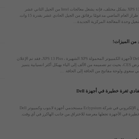
تظهر Dell تفكيرها في XPS 13 بشكل مختلف، فإنه يشغل معالجات Intel من الجيل الثاني عشر
بقدرة 9 وات ، بينما كان طراز العام الماضي مدعومًا برقائق من الجيل الحادي عشر بقدرة 15 وات.
…
وصل أحدث إصدار من Dell لأجهزة الكمبيوتر المحمولة XPS الشهيرة ، XPS 13 Plus، فقد تم الإعلان
عن XPS 13 Plus في معرض CES، بحيث تم تصميمه من الألف إلى الياء بهيكل أكثر انسيابية يتميز
سعوي ولوحة مفاتيح من الحافة إلى الحافة.
…
دي ثغرة خطيرة في أجهزة Dell
حذر عدد من باحثي الأمن الإلكتروني في شركة Eclypsium مستخدمي أجهزة لابتوب وكمبيوتر Dell
طيرة في الأجهزة تجعلها معرضة للاختراق من جانب الهاكرز في أي وقت.