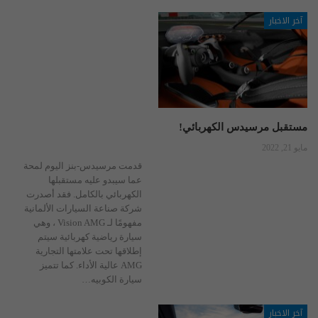
آخر الاخبار
مستقبل مرسيدس الكهربائي!
مايو 21, 2022
قدمت مرسيدس-بنز اليوم لمحة
عما سيبدو عليه مستقبلها
الكهربائي بالكامل. فقد أصدرت
شركة صناعة السيارات الألمانية
مفهومًا لـ Vision AMG ، وهي
سيارة رياضية كهربائية سيتم
إطلاقها تحت علامتها التجارية
AMG عالية الأداء. كما تتميز
سيارة الكوبيه
…
آخر الاخبار