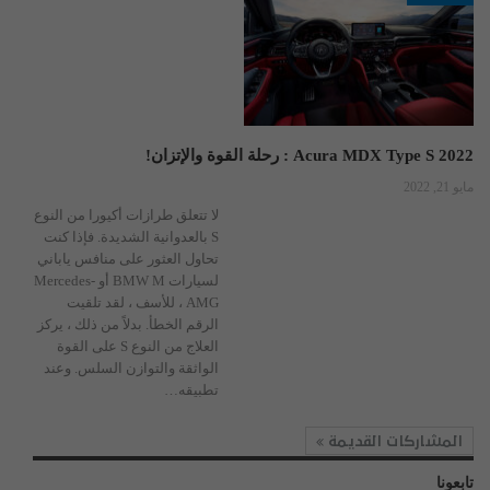
2022 Acura MDX Type S : رحلة القوة والإتزان!
مايو 21, 2022
لا تتعلق طرازات أكيورا من النوع
S بالعدوانية الشديدة. فإذا كنت
تحاول العثور على منافس ياباني
لسيارات BMW M أو Mercedes-
AMG ، للأسف ، لقد تلقيت
الرقم الخطأ. بدلاً من ذلك ، يركز
العلاج من النوع S على القوة
الواثقة والتوازن السلس. وعند
تطبيقه
…
المشاركات القديمة
تابعونا