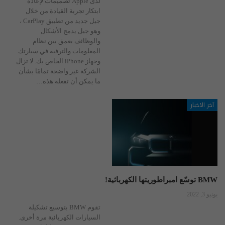
لدى Apple تصميمات لإعادة
ابتكار تجربة القيادة من خلال
جيل جديد من تطبيق CarPlay ،
وهو جيل يدمج الأشكال
والوظائف بعمق بين نظام
المعلومات والترفيه في سيارتك
وجهاز iPhone الخاص بك. لا تزال
الشركة غير واضحة تمامًا بشأن
ما يمكن أن تفعله هذه
…
آخر الاخبار
BMW توسّع امبراطوريتها الكهربائية!
يونيو 3, 2022
تقوم BMW بتوسيع تشكيلة
السيارات الكهربائية مرة أخرى.