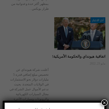
بمظهر أكثر حدة وعدوانية من
طراز بويكس
…
آخر الاخبار
اتفاقية هيونداي والحكومة الأمريكية!
مايو 23, 2022
أعلنت شركة هيونداي عن
تخصيص مبلغ إضافي قدره 5
مليارات دولار نحو الاستثمارات
في الولايات المتحدة. بحیث
تدعم الأموال عمل الشركة في
مجال السيارات الكهربائية
والروبوتات وسيارات الأجرة
×
الجوية والسيارات ذاتية القيادة
والذكاء الاصطناعي. ويأتي هذا
…