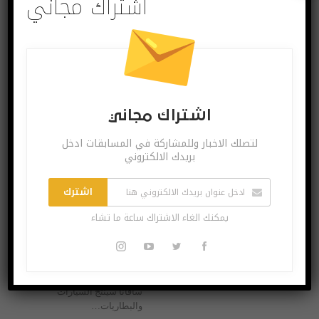
اشتراك مجاني
آخر الاخبار
اشتراك مجاني
هيونداي تبني مصنع EV جديدًا…
لتصلك الاخبار وللمشاركة في المسابقات ادخل
بريدك الالكتروني
مايو 22, 2022
تراهن هيونداي بشكل كبير على
مبيعات السيارات الكهربائية
اشترك
الأمريكية. فقد أبرمت شركة
يمكنك الغاء الاشتراك ساعة ما تشاء
صناعة السيارات صفقة مع
جورجيا لبناء أول مصنع EV
مخصص لها في الولايات
المتحدة. المصنع الذي تبلغ
مساحته 2923 فدانًا بالقرب من
سافانا سينتج السيارات
والبطاريات
…