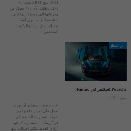
2021. تنتج Polestar 2 BST
Edition 270 الآن 476 حصانًا من
محركاتها المزدوجة (ارتفاعًا من
408 حصانًا) ، وسترى أيضًا
تعديلات مثل ارتفاع الركوب
المنخفض ،
…
آخر الاخبار
Porsche تستثمر في Rimac!
يونيو 2, 2022
أفادت بعض المصادر أنّ بورش
تعمل على تعزيز علاقتها مع
شركة السيارات الفائقة "إي
في" ريماك ، مستثمرة "ثمانية
أرقام" لحصة ملكية إجمالية تبلغ