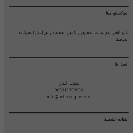
انبوكسينغ مينا
تابع أهم الدراسات، التقارير والأخبار التقنية وأبرز أخبار الشركات
الرقمية.
اتصل بنا
بيروت، لبنان
009611399996
info@unboxing-ar.com
الفئات الشعبية