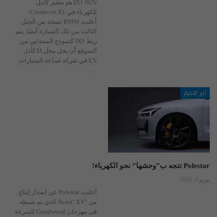
IX1 SUV هو متغير كامل
للكهرباء في Crossover X1-
أعلنت BMW نسخة من الجيل
الثالث من تلك السيارة أيضًا. يتم
ربط IX1 كنموذج للمبتدئين من
المتوقع أن يحل محل I3 كأدل
EV في شركة صناعة السيارات.
…
آخر الاخبار
Polestar تتجه ب”وحشها” نحو الكهرباء!
يونيو 3, 2022
أعلنت Polestar عن إصدار إنتاج
من "Beast" EV الذي تم ضبطه
في مهرجان Goodwood للسرعة