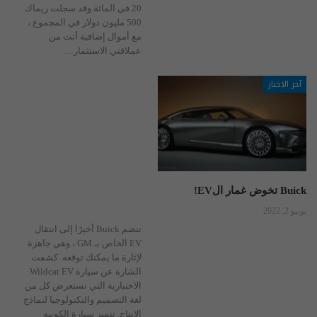
20 في المائة.وقد سجلت ريماك
500 مليون دولار في المجموع ،
مع أموال إضافية أتت من
عملاقتي الاستثمار
…
آخر الاخبار
Buick تخوض غمار الEV!
يونيو 2, 2022
تنضم Buick أخيرًا إلى انتقال
EV الخاص بـ GM ، وهي جاهزة
لإثارة ما يمكنك توقعه. كشفت
الشارة عن سيارة Wildcat EV
الاختبارية التي تستعرض كل من
لغة التصميم والتكنولوجيا لنماذج
الإنتاج. تتميز سيارة الكوبيه