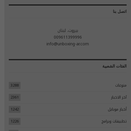
اتصل بنا
بيروت، لبنان
009611399996
info@unboxing-ar.com
الفئات الشعبية
منوعات
3288
آخر الاخبار
2361
أخبار موبايل
1242
تطبيقات وبرامج
1226