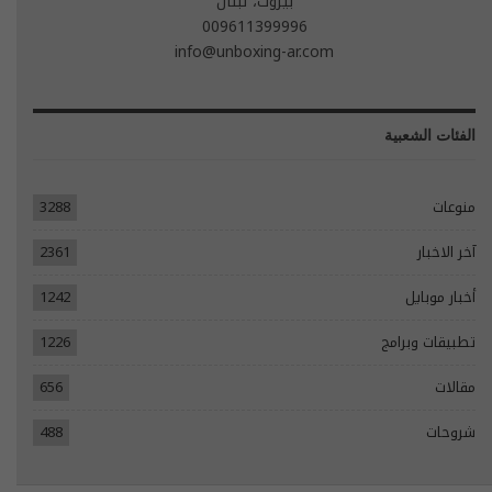
بيروت، لبنان
009611399996
info@unboxing-ar.com
الفئات الشعبية
منوعات
3288
آخر الاخبار
2361
أخبار موبايل
1242
تطبيقات وبرامج
1226
مقالات
656
شروحات
488