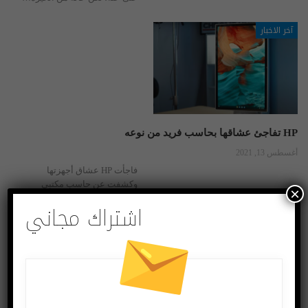
آخر الاخبار
HP تفاجئ عشاقها بحاسب فريد من نوعه
أغسطس 13, 2021
فاجأت HP عشاق أجهزتها
وكشفت عن حاسب مكتبي
×
طورته ليكون من بين أكثر
اشتراك مجاني
الحواسب تميزا.
نصائح الكترونية