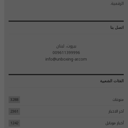
الرقمية.
اتصل بنا
بيروت، لبنان
009611399996
info@unboxing-ar.com
الفئات الشعبية
منوعات
3288
آخر الاخبار
2361
أخبار موبايل
1242