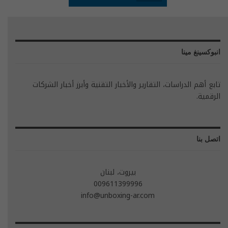
انبوكسينغ مينا
تابع أهم الدراسات، التقارير والأخبار التقنية وأبرز أخبار الشركات
الرقمية.
اتصل بنا
بيروت، لبنان
009611399996
info@unboxing-ar.com