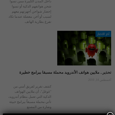
داخل المدن الكبيرة ممن نسوا
شحن هواتفهم الذكية أو نسوا
إحضار شواحن أجهزتهم معهم
لسبب أو آخر، معضلة عندما تكاد
تفرغ بطارية الهاتف.
آخر الاخبار
تحذير.. ملايين هواتف الأندرويد محملة مسبقا ببرامج خطيرة
أغسطس 14, 2019
كشف تقرير لفريق أمني من
"غوغل"، أن ملايين الهواتف
الذكية التي تعمل بنظام أندرويد،
تأتي محملة مسبقاً ببرامج خبيثة
وضارة من المصنع.