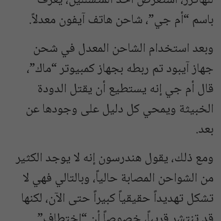
للهاكرز، استعرض أحد المتسللين، يعرف
باسم “أم جي”، شاحن هاتف آيفون معدلاً.
وبعد استخدام الشاحن المعدل في شحن
جهاز آيبود تم ربطه بجهاز كمبيوتر “ماك”،
قال أم جي إنه يستطيع أن يقتل الدودة
الخبيثة ويمحي كل دليل على وجودها عن
بعد.
ومع ذلك، يقول هندرسون إنه لا يوجد الكثير
من الشواحن المصابة حالياً، وبالتالي فهي لا
تشكل تهديداً حقيقياً كبيراً حتى الآن، لكنها
قد تنتشر قريباً، خصوصاً أن “اختطاف”