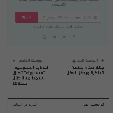
الالكتروني
اشترك
يمكنك الغاء الاشتراك ساعة ما تشاء
البوست السابق
البوست القادم
جهاز ذكي يحسن
لحماية الخصوصية..
الذاكرة ويحفز العقل
“فيسبوك” تطلق
رسميا ميزة طال
انتظارها
قد يعجبك ايضا
المزيد عن المؤلف