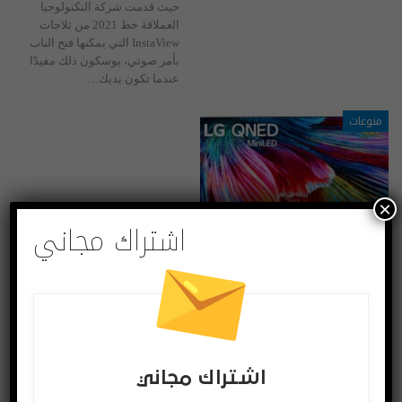
حيث قدمت شركة التكنولوجيا
العملاقة خط 2021 من ثلاجات
InstaView التي يمكنها فتح الباب
بأمر صوتي، يوسكون ذلك مفيدًا
عندما تكون يديك…
منوعات
×
اشتراك مجاني
إل جي تضيف إلى مجموعتها تلفزيونات جديدة بتقنيات متطورة
ديسمبر 29, 2020
في عام 2021 ستكشف شركة
إل جي النقاب عن خط جديد من
التلفزيونات مع تقنية Mini LED،
وتحتل QNED، التي تحمل
اشتراك مجاني
العلامة التجارية QNED، مكانًا
متطورًا في خط شاشات LCD