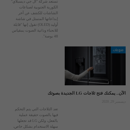
تستعد شركة "آل جي ديسبلاي"
الكورية الجنوبية لصناعات
الشاشات للكشف عن آخر
إبداعاتها المتمثل في شاشة
أوليد (OLED) تقول إنها "قابلة
للانحناء وذاتية الصوت بمقياس
48 بوصة".
منوعات
الآن.. يمكنك فتح ثلاجات LG الجديدة بصوتك
ديسمبر 29, 2020
تعد الثلاجات التي يتم التحكم
فيها بالصوت حقيقة عملية
بالفعل، ولكن LG قد تجعلها
سهلة الاستخدام بشكل خاص،