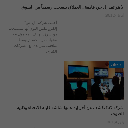
لا هواتف إل جي قادمة.. العملاق ينسحب رسمياً من السوق
أبريل 5, 2021
أعلنت شركة "إل جي"
إلكترونيكس اليوم أنها ستنسحب
من سوق الهاتف المحمول بعد
سنوات من الخسائر وسط
منافسة متزايدة مع الشركات
الكبرى.
منوعات
شركة LG تكشف عن آخر إبداعاتها شاشة قابلة للانحناء وذاتية
الصوت
يناير 4, 2021