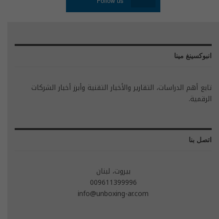
Follow us
انبوكسينغ مينا
تابع أهم الدراسات، التقارير والأخبار التقنية وأبرز أخبار الشركات
الرقمية.
اتصل بنا
بيروت، لبنان
009611399996
info@unboxing-ar.com