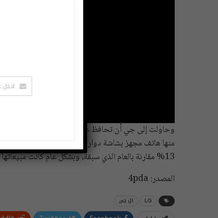
وحاولت إلى جي أن تحافظ على حصتها في سوق الهواتف الذك
منها هاتف مجهز بشاشة دوارة، لكن الإحصائيات تشير إلى أ
13% مقارنة بالعام الذي سبقة، وبشكل عام كانت مبيعاتها لهذه الأجهزة قد انخفضت بمعدل ملحوظ في السنوات الأخيرة.
المصدر: 4pda
LG
ال جي