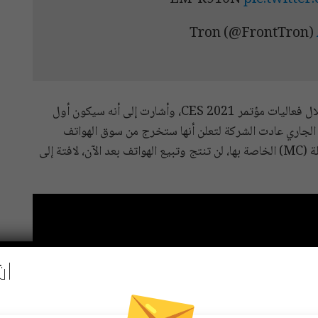
LM-R910N
pic.twitte
وكانت إل جي قد كشفت عن تصميم هاتف Rollable خلال فعاليات مؤتمر CES 2021، وأشارت إلى أنه سيكون أول
ل الجاري عادت الشركة لتعلن أنها ستخرج من سوق الهواتف
الذكية، وأوضحت في تقرير لها أن وحدة الاتصالات المتنقلة (MC) الخاصة بها، لن تنتج وتبيع الهواتف بعد الآن، لافتة إلى
اش