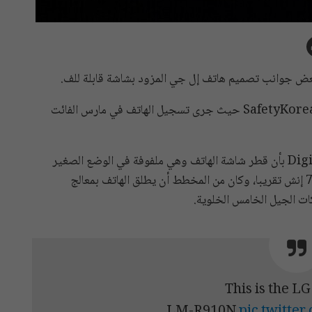
 جوانب تصميم هاتف إل جي المزود بشاشة قابلة للف.
وتبعا للمعلومات المتوفرة فإن مصدر الصور المسربة كان SafetyKorea حيث جرى تسجيل الهاتف في مارس الفائت
ومن جانبهم أشار الخبراء التابعون لـ Digitаl Chat Station بأن قطر شاشة الهاتف وهي ملفوفة في الوضع الصغير
يبلغ 6.8 بوصة تقريبا، أما عندما تتوسع فيصبح قطرها 7.4 إنش تقريبا، وكان من المخطط أن يطلق الهاتف بمعالج
This is the LG