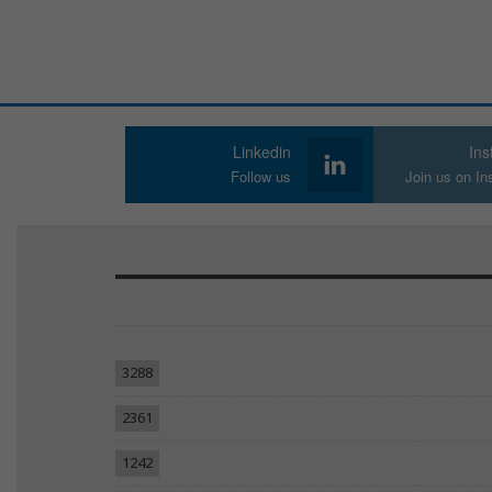
Linkedin
In
Follow us
Join us on I
3288
2361
1242