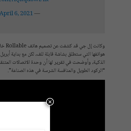
r.com/AQkqd8wz4R
April 6, 2021
— Tron (@FrontTron)
هواتفها التي ستطلق بشاشة قابلة للف، لكن مع بداية أبري
“الركود الطويل والمنافسة الشرسة في هذه الصناعة”.
×