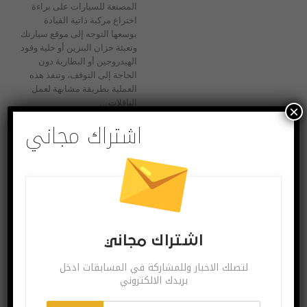
المصنعة للسيارات على براءة
اختراع مركبة ذاتية القيادة
بوسعها التوجه إلى موقع سيارتك
وتعبئة خزان البنزين أو خلية وقود
الهيدروجين أو البطارية دون
الحاجة إلى التوقف، وتنفذ هذه
العملية بطريقة مشابهة لعمل
الناقلات…
×
اشتراك مجاني
منوعات
شاهد.. دراجة نارية تحلق في سماء اليابان!
اشتراك مجاني
أغسطس 29, 2020
لتصلك الاخبار وللمشاركة في المسابقات ادخل
أصبح حلم التحليق في السماء
بريدك الالكتروني
بنفس سهولة قيادة الدراجات
النارية حقيقة واقعة في اليابان،