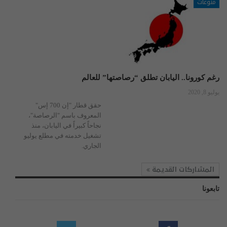
منوعات
رغم كورونا.. اليابان تطلق “رصاصتها” للعالم
يوليو 8, 2020
حقق قطار "إن 700 إس"
المعروف باسم "الرصاصة"،
نجاحاً كبيراً في اليابان، منذ
تشغيل خدمته في مطلع يوليو
الجاري.
المشاركات القديمة
تابعونا