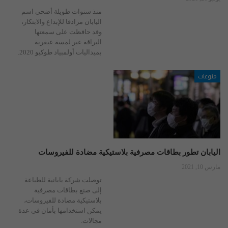
منذ سنوات طويلة أضحى اسم
اليابان مرادفا للإبداع والابتكار،
وقد حافظت على سمعتها
البراقة عبر لمسة عبقرية
بميداليات أولمبياد طوكيو 2020.
منوعات
اليابان تطور بطاقات مصرفية بلاستيكية مضادة للفيروسات
مارس 10, 2021
توصلت شركة يابانية للطباعة
إلى صنع بطاقات مصرفية
بلاستيكية مضادة للفيروسات،
يمكن استخدامها بأمان في عدة
مجالات.