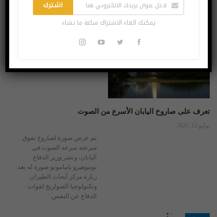
اشترك
بعد عقود من العمل في هذا
المسار.
يمكنك الغاء الاشتراك ساعة ما تشاء
منوعات
تعرف على صاروخ اليابان الأسرع من الصوت
يوليو 12, 2020
تم عرض صورة لصاروخ تفوق
سرعته سرعة الصوت في
اليابان، ونشر وزير الدفاع
توموهيرو ياماموتو صورة له بعد
زيارة مركز أبحاث الطيران
وتكنولوجيا الصواريخ لقوات
الدفاع عن النفس.