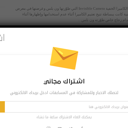
جميعنا سمعنا عن تقنية الكاميرا الخفية Invisible Camera التي طوّرتها ون بلس وعرضتها في معرض
قنية كانت ببساطة تتيح تعتيم الكاميرا أثناء عدم استخدامها وإظهارها أثناء
خدام زجاج خاص طوّرته ون بلس…
اش
اشتراك مجاني
لتصلك الاخبار وللمشاركة في المسابقات ادخل بريدك الالكتروني
يمكنك الغاء الاشتراك ساعة ما تشاء