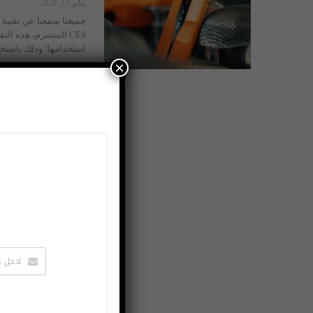
يناير 17, 2020
CES المنصرم، هذه الت
استخدامها! وذلك باست
×