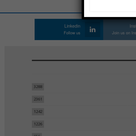
Linkedin
In
Follow us
Join us on I
3288
2361
1242
1226