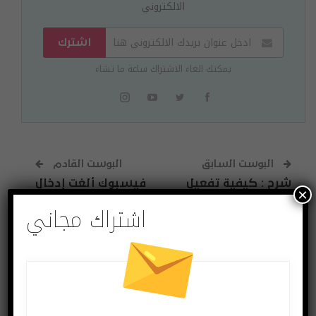
الالكتروني
اشترك
يمكنك الغاء الاشتراك ساعة ما تشاء
البوست السابق
البوست القادم
شرح : كيفية تفعيل
فيسبوك ألغت إدخال
×
المراسلة المباشرة
الإعلانات لتطبيق
اشتراك مجاني
DM في انستاغرام
واتساب مؤقتاً
على المتصفّح
قد يعجبك ايضا
المزيد عن المؤلف