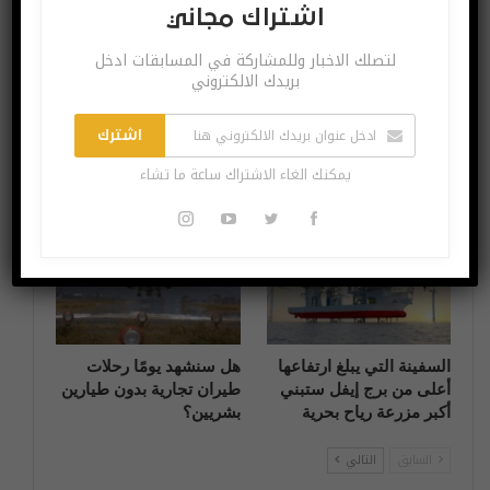
اشتراك مجاني
آخر الاخبار
آخر الاخبار
لتصلك الاخبار وللمشاركة في المسابقات ادخل
بريدك الالكتروني
اشترك
تطور جديد لفحص الطعام
هل بدأ الذكاء الاصطناعي
يمكنك الغاء الاشتراك ساعة ما تشاء
اذا كان يحتوي على الزئبق
في فهم النوايا البشرية؟
آخر الاخبار
آخر الاخبار
السفينة التي يبلغ ارتفاعها
هل سنشهد يومًا رحلات
أعلى من برج إيفل ستبني
طيران تجارية بدون طيارين
أكبر مزرعة رياح بحرية
بشريين؟
السابق
التالي