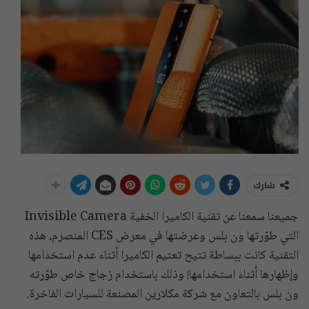
شارك
جميعنا سمعنا عن تقنية الكاميرا الخفية Invisible Camera
التي طوّرتها ون بلس وعرضتها في معرض CES المنصرم، هذه
التقنية كانت ببساطة تتيح تعتيم الكاميرا أثناء عدم استخدامها
وإظهارها أثناء استخدامها! وذلك باستخدام زجاج خاص طوّرته
ون بلس بالتعاون مع شركة مكلارين المصنعة للسيارات الفاخرة.