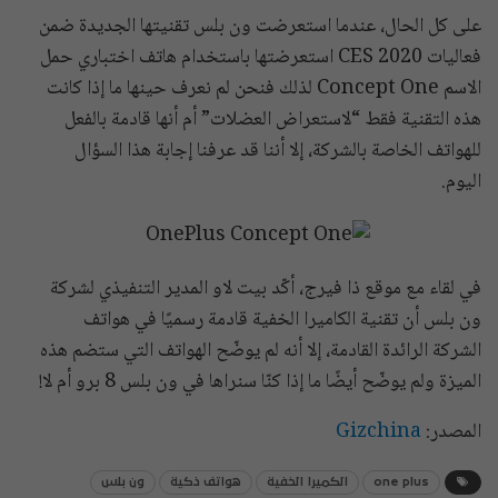
على كل الحال، عندما استعرضت ون بلس تقنيتها الجديدة ضمن
فعاليات CES 2020 استعرضتها باستخدام هاتف اختباري حمل
الاسم Concept One لذلك فنحن لم نعرف حينها ما إذا كانت
هذه التقنية فقط “لاستعراض العضلات” أم أنها قادمة بالفعل
للهواتف الخاصة بالشركة، إلا أننا قد عرفنا إجابة هذا السؤال
اليوم.
في لقاء مع موقع ذا فيرج، أكّد بيت لاو المدير التنفيذي لشركة
ون بلس أن تقنية الكاميرا الخفية قادمة رسميًا في هواتف
الشركة الرائدة القادمة، إلا أنه لم يوضّح الهواتف التي ستضم هذه
الميزة ولم يوضّح أيضًا ما إذا كنّا سنراها في ون بلس 8 برو أم لا!
المصدر:
Gizchina
one plus
الكميرا الخفية
هواتف ذكية
ون بلس