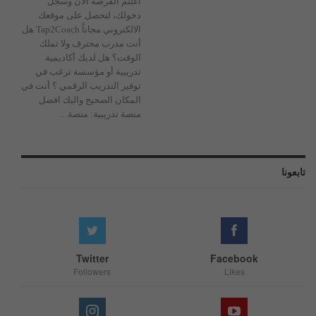
اغتنم الفرصة الآن وسجل
دخولك، لتحصل على موقعك
الالكتروني مجاناً Tap2Coach
هل
أنت مدرب محترف ولا تملك
الوقت؟
هل لديك أكاديمية
تدريبية أو مؤسسة ترغب في
توفير التدريب الرقمي ؟
أنت في
المكان الصحيح واليك افضل
منصة تدريبية:
منصة
…
تابعونا
Twitter
Facebook
Followers
Likes