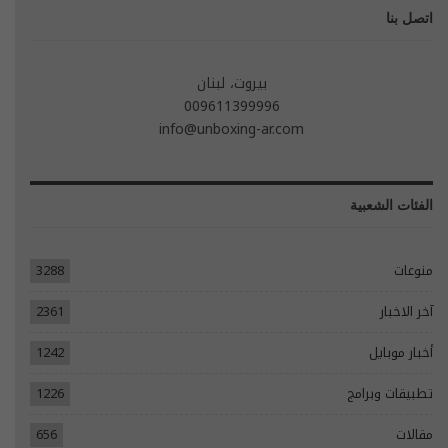
اتصل بنا
بيروت، لبنان
009611399996
info@unboxing-ar.com
الفئات الشعبية
منوعات
3288
آخر الاخبار
2361
أخبار موبايل
1242
تطبيقات وبرامج
1226
مقالات
656