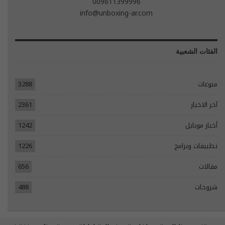
009611399996
info@unboxing-ar.com
الفئات الشعبية
منوعات
3288
آخر الاخبار
2361
أخبار موبايل
1242
تطبيقات وبرامج
1226
مقالات
656
شروحات
488