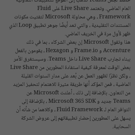
خطط لجعل Teams تذهب إلى الموقع للتطبيقات التعاونية
العام الماضي. وتعتمد Live Share على Fluid
Framework ، وهي محاولة Microsoft لتفتيت مكونات
المستندات التقليدية ، والتي تعد أيضًا جوهر تطبيق Loop الذي
ظهر لأول مرة في الخريف الماضي.
هذا وتقول Microsoft إن بعض الشركاء ، بما في ذلك
Accenture و Frame.io و Hexagon ، يقومون بالفعل
ببناء تجارب Live Share داخل Teams. وسيستغرق الأمر
بعض الوقت لمعرفة كيفية استفادة المطورين من Live Share
، ولكن نظرًا لظهور العمل عن بُعد على مدار السنوات القليلة
الماضية ، فمن المؤكد أنها طريقة مثيرة للاهتمام لتحفيز المزيد
من التعاون. بالإضافة إلى ذلك ، أعلنت Microsoft عن
Teams جديد و Microsoft 365 SDK ، بالإضافة إلى
التوافر العام لـ Fluid Framework ، وكلاهما من شأنه أن
يسهل على المطورين إحضار تطبيقاتهم إلى عروض الشركة
السحابية.