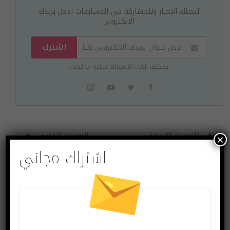
لتصلك الاخبار وللمشاركة في المسابقات ادخل بريدك
الالكتروني
اشترك
يمكنك الغاء الاشتراك ساعة ما تشاء
البوست السابق
البوست القادم
×
اشتراك مجاني
Samsung تستمثر
Toughbook أصبح
356 مليار دولار!
أخف!
قد يعجبك ايضا
المزيد عن المؤلف