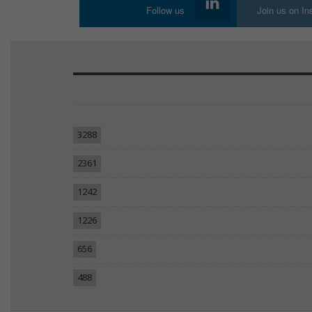
Follow us
Join us on I
3288
2361
1242
1226
656
488