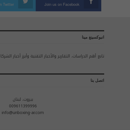
n Twitter
Join us on Facebook
انبوكسينغ مينا
تابع أهم الدراسات، التقارير والأخبار التقنية وأبرز أخبار الشركا
اتصل بنا
بيروت، لبنان
009611399996
info@unboxing-ar.com