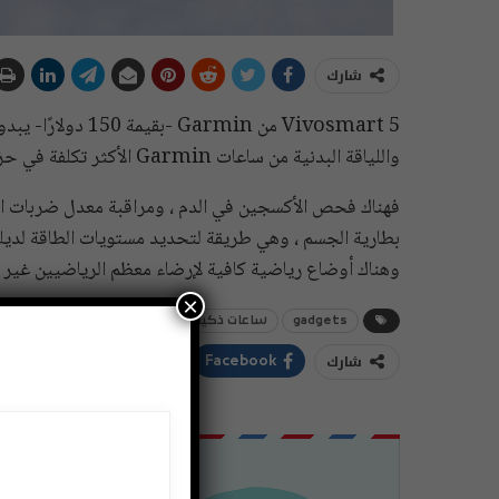
شارك
Vivosmart 5 من in
واللياقة البدنية من ساعات Garmin الأكثر تكلفة في حزام خفيف الوزن.
فهناك فحص الأكسجين في الدم ، ومراقبة معدل ضربات القل
بطارية الجسم ، وهي طريقة لتحديد مستويات الطاقة لديك. 
وهناك أوضاع رياضية كافية لإرضاء معظم الرياضيين غير 
×
gadgets
ساعات ذكية
شارك
ddIt
Twitter
Facebook
اشتراك