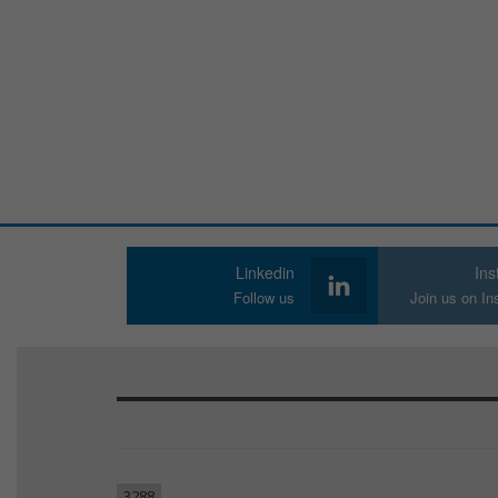
Linkedin
In
Follow us
Join us on I
3288