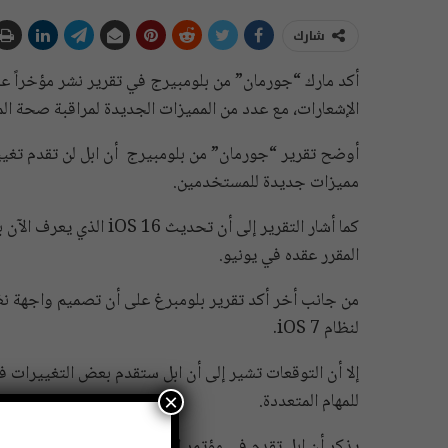
شارك
الإشعارات، مع عدد من المميزات الجديدة لمراقبة صحة ا
مميزات جديدة للمستخدمين.
المقرر عقده في يونيو.
من جانب أخر أكد تقرير بلومبرغ على أن تصميم واجهة نظا
لنظام iOS 7.
للمهام المتعددة.
×