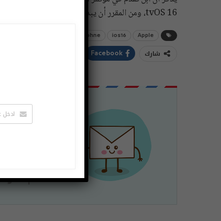
tvOS 16، ومن المقرر أن يبدأ مؤتمر المطوريين في 6 من يونيو وحتى 10 من يونيو.
iphne
ios16
Apple
شارك
ddIt
Twitter
Facebook
اشتراك
لتصلك الاخبا
يمكنك الغاء 