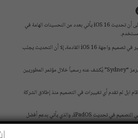
أكد مارك “جورمان” من بلومبيرج في تقرير نشر مؤخراً على أن تحديث iOS 16 يأتي بعدد من النحسينات الهامة في
لمستخدم.
أوضح تقرير “جورمان” من بلومبيرج أن ابل لن تقدم تغيير في تصميم واجهة iOS 16 القادمة، إلا أن التحديث يجلب
كما أشار التقرير إلى أن تحديث iOS 16 الذي يعرف الآن برمز “Sydney” يُكشف عنه رسمياً خلال مؤتمر المطوريين
م ابل لم تقدم أي تغييرات في التصميم منذ إطلاق الشركة
إلا أن التوقعات تشير إلى أن ابل ستقدم بعض التغييرات في التصميم في تحديث iPadOS، والذي يأتي بدعم أفضل
اش
يذكر أن ابل تقدم في مؤتمر المطوريين القادم كلاً من تحديث iPadOS 16 و macOS 13 و watchOS 9 وأيضاً