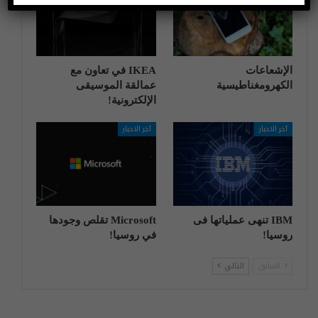
الإشعاعات
IKEA في تعاون مع
الكهرومغناطيسية
عمالقة الموسيقى
الإلكترونية!
آخر الاخبار
آخر الاخبار
IBM تنهی عملیاتها فی
Microsoft تقلص وجودها
روسیا!
في روسيا!
السابق
التالي