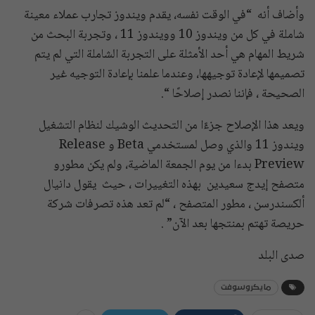
وأضاف أنه “في الوقت نفسه، يقدم ويندوز تجارب عملاء معينة
شاملة في كل من ويندوز 10 وويندوز 11 ، وتجربة البحث من
شريط المهام هي أحد الأمثلة على التجربة الشاملة التي لم يتم
تصميمها لإعادة توجيهها، وعندما علمنا بإعادة التوجيه غير
الصحيحة ، فإننا نصدر إصلاحًا “.
ويعد هذا الإصلاح جزءًا من التحديث الوشيك لنظام التشغيل
ويندوز 11 والذي وصل لمستخدمي Beta و Release
Preview بدءا من يوم الجمعة الماضية، ولم يكن مطورو
متصفح إيدج سعيدين بهذه التغييرات ، حيث يقول دانيال
ألكسندرسن ، مطور المتصفح ، “لم تعد هذه تصرفات شركة
حريصة تهتم بمنتجها بعد الآن” .
صدى البلد
مايكروسوفت