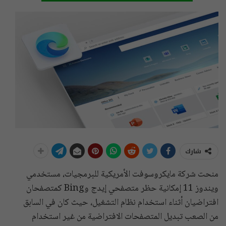
شارك
منحت شركة مايكروسوفت الأمريكية للبرمجيات، مستخدمي
ويندوز 11 إمكانية حظر متصفحي إيدج وBing كمتصفحان
افتراضيان أثناء استخدام نظام التشغيل، حيث كان في السابق
من الصعب تبديل المتصفحات الافتراضية من غير استخدام