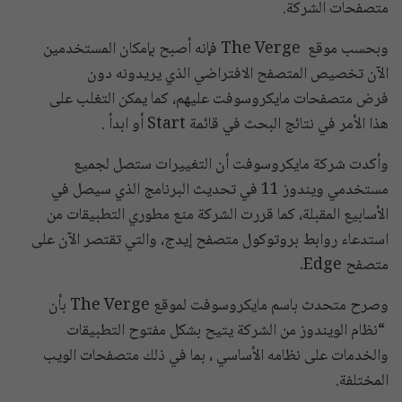
متصفحات الشركة.
وبحسب موقع The Verge فإنه أصبح بإمكان المستخدمين
الآن تخصيص المتصفح الافتراضي الذي يريدونه دون
فرض متصفحات مايكروسوفت عليهم، كما يمكن التغلب على
هذا الأمر في نتائج البحث في قائمة Start أو ابدأ .
وأكدت شركة مايكروسوفت أن التغييرات ستصل لجميع
مستخدمي ويندوز 11 في تحديث البرنامج الذي سيصل في
الأسابيع المقبلة، كما قررت الشركة منع مطوري التطبيقات من
استدعاء روابط بروتوكول متصفح إيدج، والتي تقتصر الآن على
متصفح Edge.
وصرح متحدث باسم مايكروسوفت لموقع The Verge بأن
“نظام الويندوز من الشركة يتيح بشكل مفتوح التطبيقات
والخدمات على نظامه الأساسي ، بما في ذلك متصفحات الويب
المختلفة.