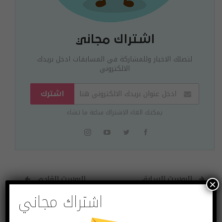
اشتراك مجاني
لتصلك الاخبار وللمشاركة في المسابقات ادخل بريدك
الالكتروني
اشترك
يمكنك الغاء الاشتراك ساعة ما تشاء
البوست السابق
البوست القادم
×
اشتراك مجاني
مقابلة مع ثانوس
مقابلة مع الدكتورة
باراشوس | امباكت
أولغا شفاروفا | كبير
تكبرونور | عالم
مسؤولي الابتكار |