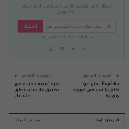
لتصلك الاخبار وللمشاركة في المسابقات ادخل بريدك
الالكتروني
اشترك
يمكنك الغاء الاشتراك ساعة ما تشاء
البوست السابق
البوست القادم
Fujifilm تعلن عن
ثغرة أمنية حديثة في
كاميرا سيلفي فورية
تطبيق واتساب تعلق
مميزة
حسابك
قد يعجبك ايضا
المزيد عن المؤلف