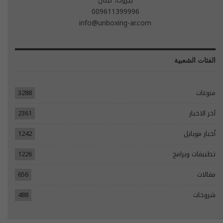
بيروت، لبنان
009611399996
info@unboxing-ar.com
الفئات الشعبية
منوعات
3288
آخر الاخبار
2361
أخبار موبايل
1242
تطبيقات وبرامج
1226
مقالات
656
شروحات
488