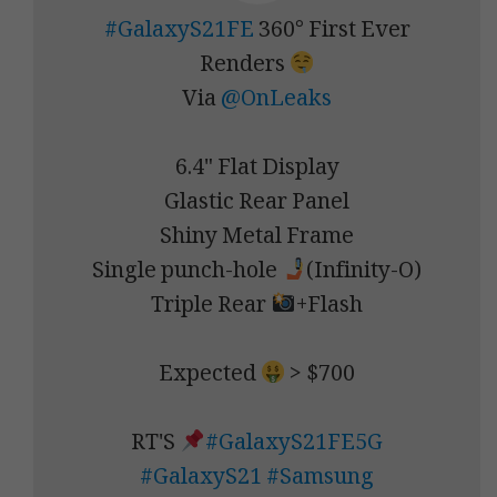
#GalaxyS21FE
360° First Ever
Renders
Via
@OnLeaks
6.4" Flat Display
Glastic Rear Panel
Shiny Metal Frame
Single punch-hole
(Infinity-O)
Triple Rear
+Flash
Expected
> $700
RT'S
#GalaxyS21FE5G
#GalaxyS21
#Samsung