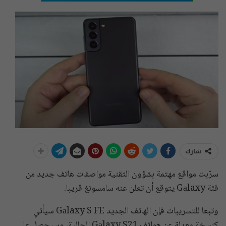
شارك
سرّبت مواقع مهتمة بشؤون التقنية مواصفات هاتف جديد من
فئة Gаlaxy يتوقع أن تعلن عنه سامسونغ قريبا.
وتبعا للتسريبات فإن الهاتف الجديد Gаlaxy S FE سيأتي
كنسخة معدلة عن هواتف Gаlaxy S21 الحالية، وسيحصل على