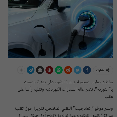
شارك
سلطت تقارير صحفية عالمية الضوء على تقنية وصفت
بـ”الثورية”، تغير عالم السيارات الكهربائية وتقلبه رأسا على
عقب.
ونشر موقع “إنغادجيت” التقني المختص، تقريرا حول تقنية
شركة “نانوم” للتكنولوجيا النانوية لإنتاج أول هيكل سيارة