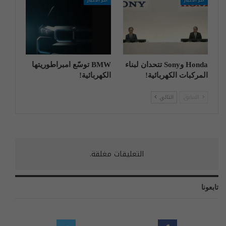
Honda وSony تتحدان لبناء
BMW توسّع امبراطوريتها
المركبات الكهربائية!
الكهربائية!
السابق
التالي
التعليقات مغلقة.
تابعونا