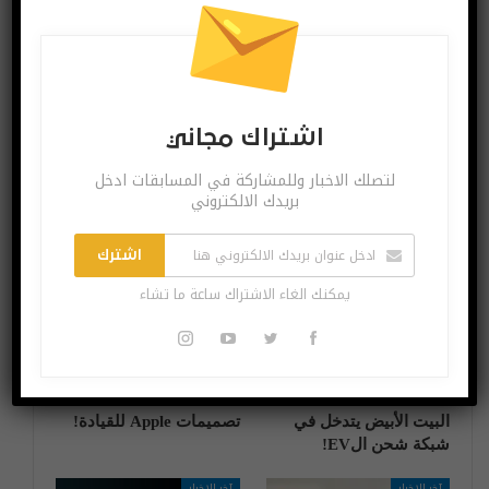
البوست السابق
البوست القادم
ميزة محظورة في
لا هواتف إل جي
واتساب ستعود قريباً
قادمة.. العملاق
ينسحب رسمياً من
السوق
اشتراك مجاني
لتصلك الاخبار وللمشاركة في المسابقات ادخل
بريدك الالكتروني
قد يعجبك ايضا
المزيد عن المؤلف
اشترك
آخر الاخبار
آخر الاخبار
يمكنك الغاء الاشتراك ساعة ما تشاء
البيت الأبيض يتدخل في
تصميمات Apple للقيادة!
شبكة شحن الEV!
آخر الاخبار
آخر الاخبار