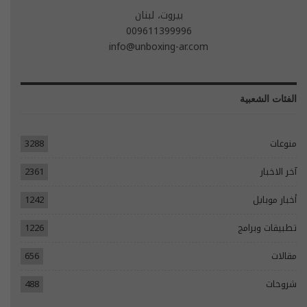
بيروت، لبنان
009611399996
info@unboxing-ar.com
الفئات الشعبية
منوعات
3288
آخر الاخبار
2361
أخبار موبايل
1242
تطبيقات وبرامج
1226
مقالات
656
شروحات
488