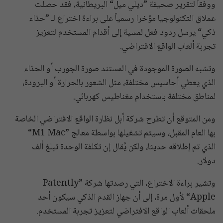
ووفقاً لتقرير صحيفة ”ديلي ميل“ البريطانية، فقد حصلت
عملاق التكنولوجيا مؤخرا رسمياً على براءة اختراع لـ ”حذاء
ذكي“ يرسل ردود فعل لمسية إلى أقدام المستخدم لتعزيز
تجربة ألعاب الواقع الافتراضي.
وتشبه الصورة الموجودة في المستند صورة الجورب أو الحذاء
الذي يعطي أحاسيس مختلفة، مثل الشعور بالحرارة أو البرودة،
لمناطق مختلفة باستخدام مغناطيس كهربائي.
ومن المتوقع أن تطرح شركة أبل نظارة الواقع الافتراضي الخاصة
بها العام المقبل، وسيتم تشغيلها بواسطة معالج ”M1 Mac“
الذي تم إطلاقه حديثا، ولكن يُقال إن تكلفة الوحدة تبلغ ألف
دولار.
وتشير براءة الاختراع، التي رصدتها شركة ”Patently
Apple“ لأول مرة، إلى أن جهاز القدم الذكي سيكون أحد
ملحقات ألعاب الواقع الافتراضي لتعزيز تجربة المستخدم.