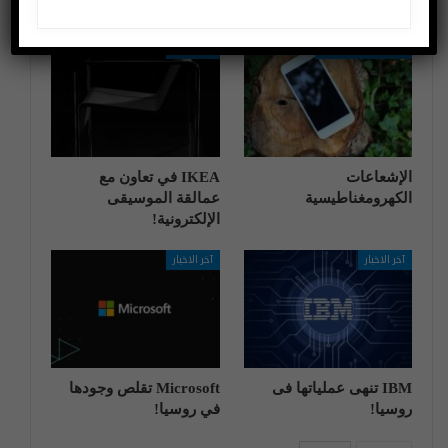
اختراعات وتكنولوجيا
آخر الاخبار
الإشعاعات
IKEA في تعاون مع
الكهرومغناطيسية
عمالقة الموسيقى
الإلكترونية!
آخر الاخبار
آخر الاخبار
IBM تنهی عملیاتها فی
Microsoft تقلص وجودها
روسیا!
في روسيا!