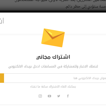
مخالفين المتكررين، بعد الضربة الأولى، سيواجه المستخدمون
خامسة ستؤدي إلى حظر دائم.
لإضراب، نأمل في تثقيف الناس حول سبب انتهاك محتوى معين
اش
تأثيره على المحادثة العامة”.
للقاحات، وقد أعلن فيسبوك مؤخرًا أنه يحظر المعلومات
الخاطئة حول لقاحات COVID-19، بالإضافة إلى الادعاءات حول اللقاحات الأخرى على نطاق أوسع، وأدخلت TikTok و
ول اللقاحات.
اشتراك مجاني
لتصلك الاخبار وللمشاركة في المسابقات ادخل بريدك الالكتروني
Pinterest
Re
يمكنك الغاء الاشتراك ساعة ما تشاء
 مجاني