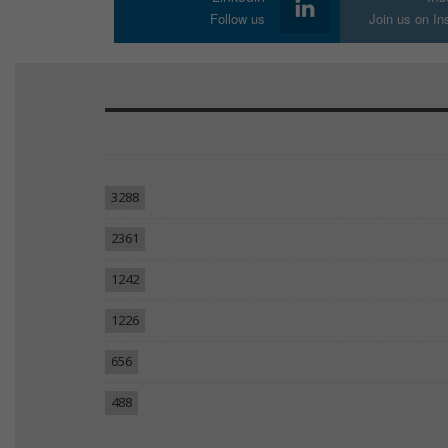
Follow us
Join us on I
3288
2361
1242
1226
656
488