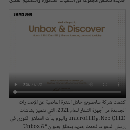
جديدة تتضمن مجموعة من التنقيات المتطورة والتصميم المميز.
كشفت شركة سامسونغ خلال الفترة الماضية عن الإصدارات
الجديدة من أجهزة التلفاز للعام 2021، التي تتميز بشاشات
Neo QLED، وmicroLED، واليوم بدأت العملاق الكوري في
إرسال الدعوات لحدث جديد ينطلق بعنوان “Unbox &