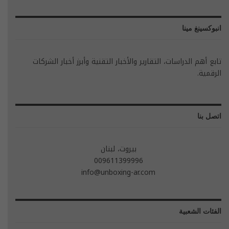
انبوكسينغ مينا
تابع أهم الدراسات، التقارير والأخبار التقنية وأبرز أخبار الشركات
الرقمية.
اتصل بنا
بيروت، لبنان
009611399996
info@unboxing-ar.com
الفئات الشعبية