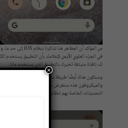
من المؤكد أن المظاه
في الجزء العلوي الأيمن لإعلامك بأن التطبيق يستخدم الكا
لك نافذة منبثقة تخبرك بالتطبيق الذي يستخدم ماذا.
×
وستكون هناك أيضًا طريقة سريعة لتعطيل الكاميرا أو المي
والميكروفون هذه 
التحديثات الخاصة بهم لنظام Android 12.