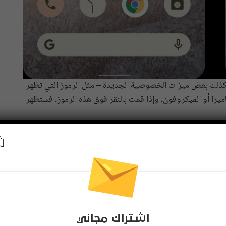
ر هنا تذكرنا بنظام iOS إلى حد ما، وكذلك بعض ميزات الخصوصية الجديدة – مثل الرموز التي تظهر
ميرا أو الميكروفون، وإذا قمت بالنقر فوق هذه الرموز، فستظهر
اش
كروفون بنقرة زر تبديل، ويبدو أن مؤشرات استخدام الكاميرا
ستفرض من قبل Google ليتم تضمينها من قبل جميع مصنعي المعدات الأصلية بمجرد إصدار
اشتراك مجاني