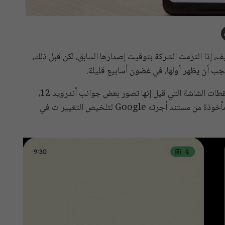
ً هذا الخريف، إذا التزمت الشركة بتوقيت إصدارها السابق، لكن قبل ذلك،
يجب أن يظهر أولها، في غضون أسابيع قليلة.
بينما ننتظر بصبر كل ذلك، تم اليوم تسريب مجموعة من لقطات الشاشة التي قيل إنها تصور بعض جوانب أندرويد 12،
وفيخا ميزات جديدة، حيث يُزعم أن لقطات الشاشة هذه مأخوذة من مستند أجرته Google لتلخيص التغييرات في