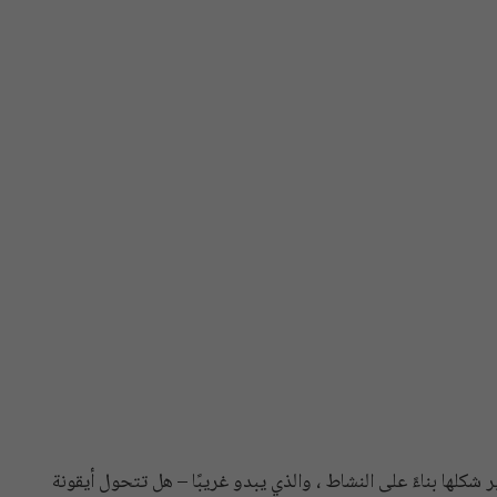
ير شكلها بناءً على النشاط ، والذي يبدو غريبًا – هل تتحول أيقونة