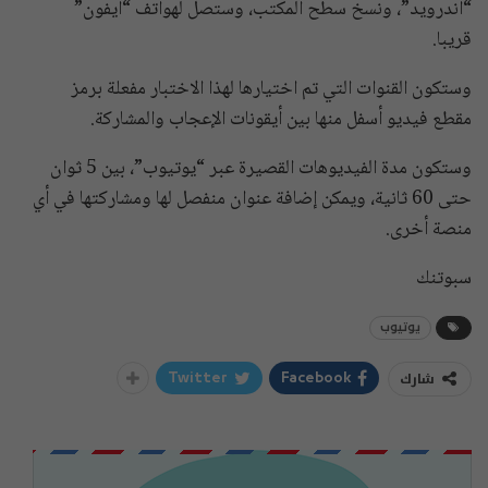
“أندرويد”، ونسخ سطح المكتب، وستصل لهواتف “آيفون”
قريبا.
وستكون القنوات التي تم اختيارها لهذا الاختبار مفعلة برمز
مقطع فيديو أسفل منها بين أيقونات الإعجاب والمشاركة.
وستكون مدة الفيديوهات القصيرة عبر “يوتيوب”، بين 5 ثوان
حتى 60 ثانية، ويمكن إضافة عنوان منفصل لها ومشاركتها في أي
منصة أخرى.
سبوتنك
يوتيوب
شارك
Twitter
Facebook