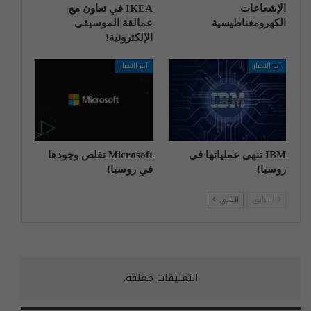
الإشعاعات
IKEA في تعاون مع
الكهرومغناطيسية
عمالقة الموسيقى
الإلكترونية!
آخر الاخبار
آخر الاخبار
IBM تنهی عملیاتها فی
Microsoft تقلص وجودها
روسیا!
في روسيا!
السابق
التالي
التعليقات مغلقة.