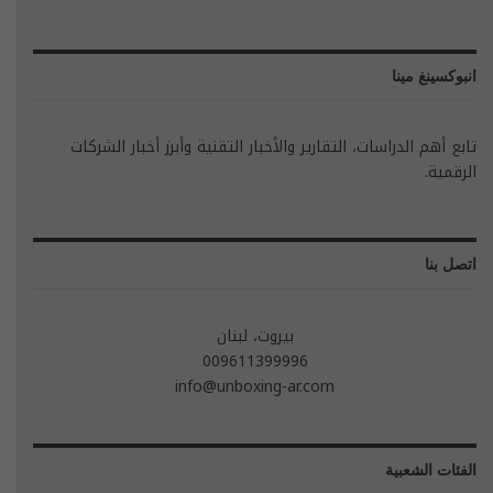
انبوكسينغ مينا
تابع أهم الدراسات، التقارير والأخبار التقنية وأبرز أخبار الشركات
الرقمية.
اتصل بنا
بيروت، لبنان
009611399996
info@unboxing-ar.com
الفئات الشعبية