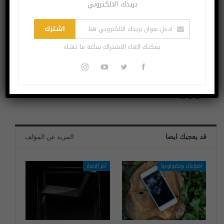
بريدك الالكتروني
اشترك
يمكنك الغاء الاشتراك ساعة ما تشاء
البوست السابق
البوست القادم
مبيعات هواتف آبل
قريباً.. ميزة حماية
تسجل مستويات
جديدة في واتساب
قياسيةو تراجع
هواوي
قد يعجبك ايضا
المزيد عن المؤلف
اختراعات وتكنولوجيا
آخر الاخبار