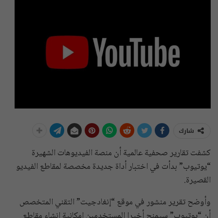
شارك
كشفت تقارير صحفية عالمية أن منصة الفيديوهات الشهيرة
“يوتيوب” بدأت في اختبار أداة جديدة مخصصة لمقاطع الفيديو
القصيرة.
وأوضح تقرير منشور في موقع “إنغادجيت” التقني المتخصص
أن “يوتيوب” سيمنح أخيرا المستخدمين إمكانية إنشاء مقاطع