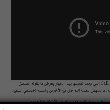
كما حصلت أجهزة Echo أيضا على ميزة Call Captioning التي وبعد تفعيلها يبدأ الجهاز بعرض ما يقوله المتصل
، ما يسهمل عملية التواصل مع الآخرين بالنسبة لضعيفي السمع.
كة Amazon فإن أجهزة Echo Show حصلت أيضا على ميزات جديدة لعرض الأفلام والفيديوهات