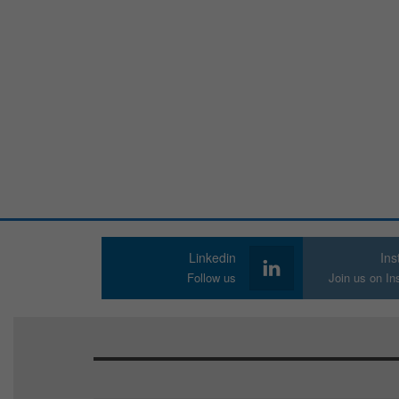
Linkedin
In
Follow us
Join us on I