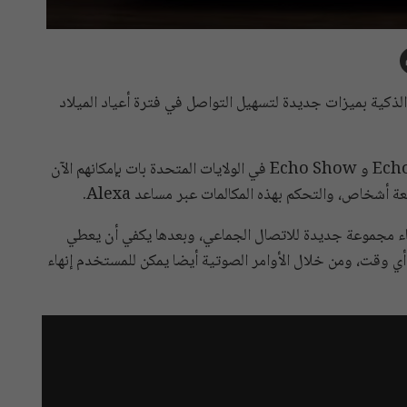
ررت شركة Amazon إسعاد مستخدمي أجهزة Echo الذكية بميزات جديدة لتسهيل التواصل في فترة أعياد الميلاد
وأشارت الشركة إلى أن مستخدمي أجهزة Echo و Echo Dot و Echo Show في الولايات المتحدة بات بإمكانهم الآن
شخاص، والتحكم بهذه المكالمات عبر مساعد Alexa.
اء مجموعة جديدة للاتصال الجماعي، وبعدها يكفي أن يعطي
 Alexa لإجراء المكالمة في أي وقت، ومن خلال الأوامر الصوتية أيضا يمكن للمستخدم إنهاء