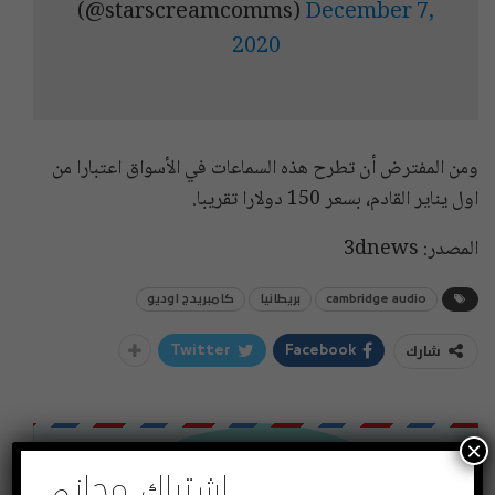
(@starscreamcomms)
December 7,
2020
ومن المفترض أن تطرح هذه السماعات في الأسواق اعتبارا من
اول يناير القادم، بسعر 150 دولارا تقريبا.
المصدر: 3dnews
cambridge audio
بريطانيا
كامبريدج اوديو
شارك
Twitter
Facebook
×
اشتراك مجاني