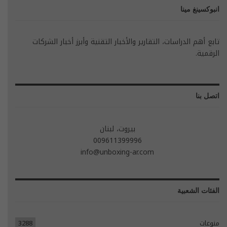
انبوكسينغ مينا
تابع أهم الدراسات، التقارير والأخبار التقنية وأبرز أخبار الشركات
الرقمية.
اتصل بنا
بيروت، لبنان
009611399996
info@unboxing-ar.com
الفئات الشعبية
منوعات
3288