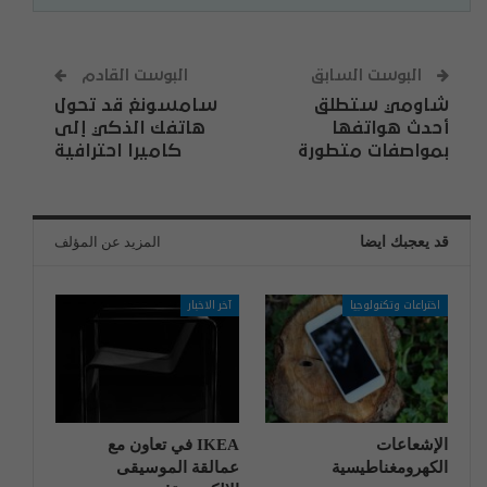
البوست السابق
البوست القادم
شاومي ستطلق
سامسونغ قد تحول
أحدث هواتفها
هاتفك الذكي إلى
بمواصفات متطورة
كاميرا احترافية
قد يعجبك ايضا
المزيد عن المؤلف
اختراعات وتكنولوجيا
آخر الاخبار
الإشعاعات
IKEA في تعاون مع
الكهرومغناطيسية
عمالقة الموسيقى