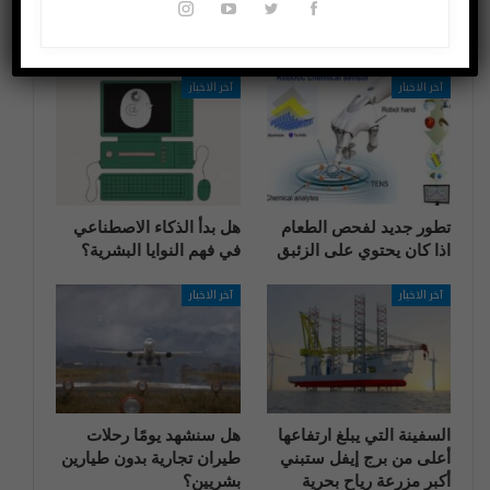
قد يعجبك ايضا
المزيد عن المؤلف
آخر الاخبار
آخر الاخبار
تطور جديد لفحص الطعام
هل بدأ الذكاء الاصطناعي
اذا كان يحتوي على الزئبق
في فهم النوايا البشرية؟
آخر الاخبار
آخر الاخبار
السفينة التي يبلغ ارتفاعها
هل سنشهد يومًا رحلات
أعلى من برج إيفل ستبني
طيران تجارية بدون طيارين
أكبر مزرعة رياح بحرية
بشريين؟