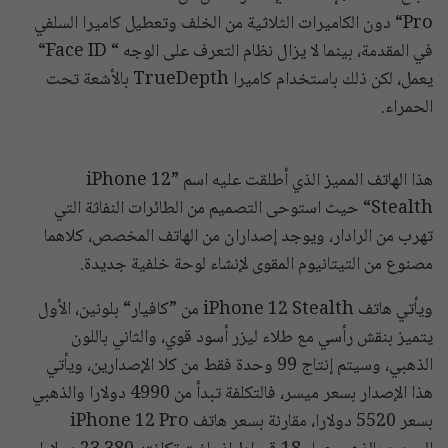
Pro“ دون الكاميرات الثلاثية من الخلف وتعطيل كاميرا السلفي
في المقدمة، بينما لا يزال نظام التعرف على الوجه “ Face ID“
يعمل، لكن ذلك باستخدام كاميرا TrueDepth بالأشعة تحت
الحمراء.
هذا الهاتف المميز الذي أطلقت عليه اسم ”iPhone 12
Stealth“ حيث استوحى التصميم من الطائرات النفاثة التي
تهرب من الرادار، ويوجد إصداران من الهاتف المخصص، كلاهما
مصنوع من التيتانيوم المقوى لإنشاء لوحة خلفية جديدة.
ويأتي هاتف iPhone 12 Stealth من ”كافيار“ بلونين، الأول
يتميز بنقش رأسي مع طلاء ليزر أسود قوي، والثاني باللون
الذهبي، وسيتم إنتاج 99 وحدة فقط من كلا الإصدارين، ويأتي
هذا الإصدار بسعر ميسر، فالتكلفة تبدأ من 4990 دولارا والذهبي
بسعر 5520 دولارا، مقارنة بسعر هاتف iPhone 12 Pro