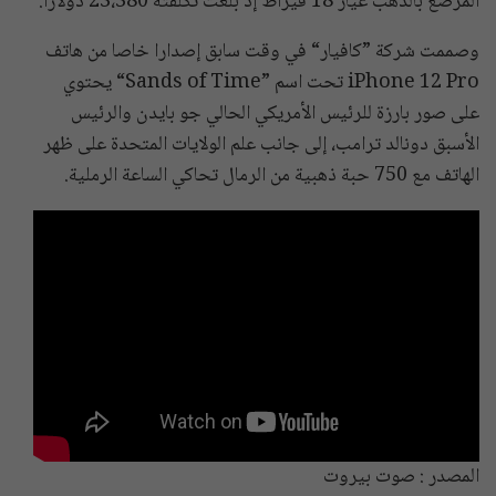
المرصع بالذهب عيار 18 قيراط إذ بلغت تكلفته 23،380 دولارا.
وصممت شركة ”كافيار“ في وقت سابق إصدارا خاصا من هاتف
iPhone 12 Pro تحت اسم ”Sands of Time“ يحتوي
على صور بارزة للرئيس الأمريكي الحالي جو بايدن والرئيس
الأسبق دونالد ترامب، إلى جانب علم الولايات المتحدة على ظهر
الهاتف مع 750 حبة ذهبية من الرمال تحاكي الساعة الرملية.
المصدر : صوت بيروت