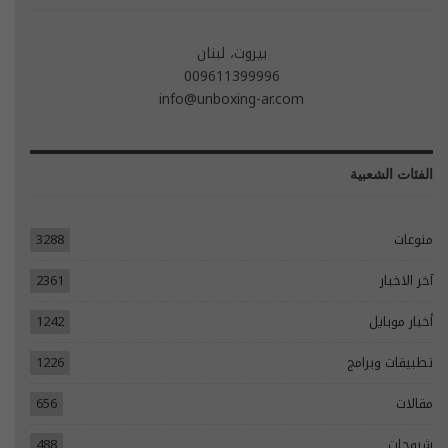
بيروت، لبنان
009611399996
info@unboxing-ar.com
الفئات الشعبية
منوعات
3288
آخر الاخبار
2361
أخبار موبايل
1242
تطبيقات وبرامج
1226
مقالات
656
شروحات
488