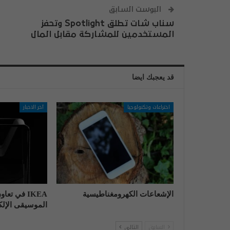
البوست السابق
سناب شات تطلق Spotlight وتحفز
المستخدمين للمشاركة مقابل المال
قد يعجبك ايضا
اختراعات وتكنولوجيا
آخر الاخبار
الإشعاعات الكهرومغناطيسية
IKEA في تع
الموسيقى الإلكت
السابق
التالي