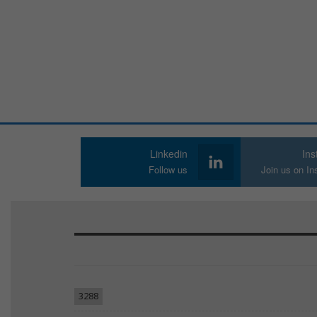
Linkedin
In
Follow us
Join us on I
3288