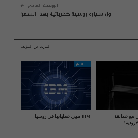
البوست القادم
أول سيارة روسية كهربائية بهذا السعر!
المزيد عن المؤلف
آخر الاخبار
اون مع عمالقة
IBM تنهی عملیاتها فی روسیا!
رونية!