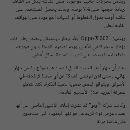
وبفضل محركات جانبية موجودة أسفل الشاشة يمكن مد الشاشة
لزيادة حجمها حتى 7.4 بوصة، وبذلك يحصل المستخدم على
شاشة أوسع بدول الخطوط أو الثنيات الموجودة على الهواتف
القابلة للطي.
ويتميز Oppo X 2021 أيضًا بإطار ديناميكي يتضمن إطارا ثابتا
وإطارا متحركا في الأعلى، ويتم تصميم اللوحة بدون فجوات
مقطعية مما يساعد على تثبيت الشاشة بشكل أفضل.
يشار أن جهاز أوبو الجديد القابل للتمدد هو نموذج وليس جهاز
نهائي، وحتى الآن لم تعلن الشركة عن أي خطط لإطلاقه في
الأسواق. ويتوقع البعض صعوبة تنفيذ الفكرة، لكننا نتطلع
لمعرفة المزيد خلال الأسابيع القادمة.
وكانت شركة “أوبو” قد نشرت إعلانا، الاثنين الماضي، عن أنها
بصدد عرض نوع فريد من هواتفها الجديدة التي ستحتوي
على شاشة مرنة.