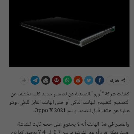
شارك
كشفت شركة “أوبو” الصينية عن تصميم جديد كليا، يختلف عن
التصميم التقليدي للهاتف الذكي أو حتى الهاتف القابل للطي، وهو
عبارة عن هاتف قابل للتمدد، باسم Oppo X 2021.
والمميز في هذا الهاتف أنه لا يحتوي على حجم ثابت للشاشة،
حيث يمكن فرد أو مد الشاشة ما بين 6.7 إلى 7.4 بوصة، كما نرى