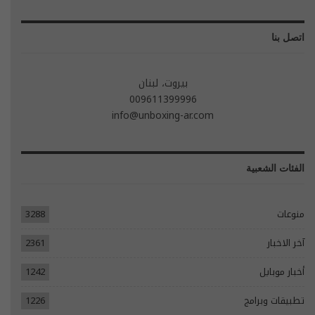
اتصل بنا
بيروت، لبنان
009611399996
info@unboxing-ar.com
الفئات الشعبية
منوعات
3288
آخر الاخبار
2361
أخبار موبايل
1242
تطبيقات وبرامج
1226