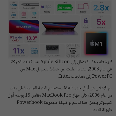
لا يختلف هذا الانتقال إلى Apple Silicon عما فعلته الشركة
في عام 2005، عندما أعلنت عن خطط لتحويل Mac من
PowerPC إلى معالجات Intel.
تم الإعلان عن أول جهاز Mac يستخدم البنية الجديدة في يناير
من عام 2006؛ كان جهاز MacBook Pro مقاس 15 بوصة أول
كمبيوتر يحمل هذا الاسم وخليفة مجموعة Powerbook
طويلة الأمد.