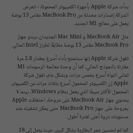
بدأت شركة Apple بأجهزة الكمبيوتر المحمولة – تعرض
الشركة إصدارات محدثة من MacBook Pro مقاس 13 بوصة
يعمل على معالج M1 الجديد.
مثل MacBook Air و Mac Mini الجديدان، يبدو جهاز
MacBook Pro مقاس 13 بوصة مطابقًا لطراز Intel الحالي.
تقول شركة Apple إنها ستتمتع بأداء أسرع بمقدار 2.8 مرة
مقارنة بالنموذج الحالي، كما أن وحدة معالجة الرسومات M1
ثماني النواة أسرع بخمس مرات، وبشكل عام، تقول شركة
Apple إن الكمبيوتر المحمول أسرع بثلاث مرات من الكمبيوتر
المحمول الأكثر مبيعًا الذي يعمل بنظام Windows، بينما لا
يحتوي جهاز MacBook Air على مروحة، احتفظت Apple
بمروحة على جهاز MacBook Pro حتى يمكن تشغيله عند
مستويات ذروة أعلى لفترة أطول.
كما تم تحسين عمر البطارية بشكل كبير، حيث يصل إلى 18