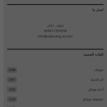
اتصل بنا
بيروت، لبنان
009611399996
info@unboxing-ar.com
الفئات الشعبية
منوعات
3288
آخر الاخبار
2361
أخبار موبايل
1242
تطبيقات وبرامج
1226