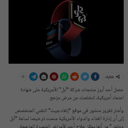
شارك
حصل أحد أبرز منتجات شركة “آبل” الأمريكية على شهادة
اعتماد أمريكية، لتخلصك من مرض مزعج.
وأشار تقرير منشور في موقع “إنغادجيت” التقني المتخصص
إلى أن إدارة الغذاء والدواء الأمريكية منحت ترخيصا لساعة “آبل
ووتش” من أنها يمكن علاج أحد الأمراض الشهيرة المزعجة.