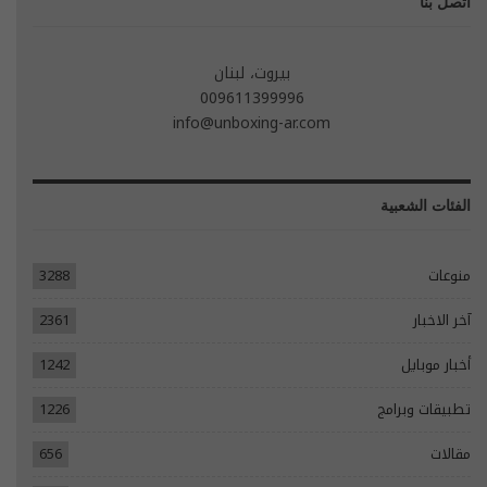
اتصل بنا
بيروت، لبنان
009611399996
info@unboxing-ar.com
الفئات الشعبية
منوعات
3288
آخر الاخبار
2361
أخبار موبايل
1242
تطبيقات وبرامج
1226
مقالات
656