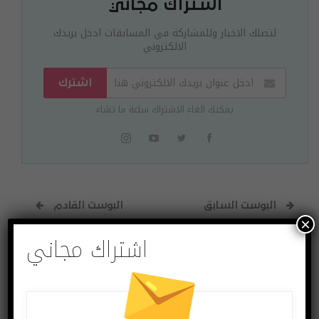
اشتراك مجاني
لتصلك الاخبار وللمشاركة في المسابقات ادخل بريدك
الالكتروني
اشترك
يمكنك الغاء الاشتراك ساعة ما تشاء
البوست السابق
البوست القادم
×
هواتف أندرويد
فيفو تحدد تاريخ
اشتراك مجاني
القديمة لن تدعم
إطلاق نظام التشغيل
العديد من مواقع
Origin OS
الويب الآمنة بحلول
سبتمبر 2021