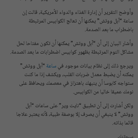
وأوضح التقرير أن إدارة الغذاء والدواء الأمريكية، قالت إن
ساعة “آبل ووتش” يمكنها أن تعالج الكوابيس المرتبطة
باضطراب ما بعد الصدمة.
وأشار البيان إلى أن “آبل ووتش” يمكنها أن تكون مفتاحا لحل
مشاكل النوم المرتبطة بظهور كوابيس اضطرابات ما بعد الصدمة.
ويرجع ذلك إلى نظام بيانات موجود في
ساعة
“آبل ووتش”
يمكنه أن يضبط معدل ضربات القلب، ويكشف إذا ما كنت
ستواجه كابوسا أن ينبهك باهتزاز في معصمك ويحافظ على
نومك عميقا خاليا من الكوابيس.
ولكن أشارت إلى أن تطبيق “نايت وير” على ساعات “آبل
ووتش” لا ينبغي أن يصرف إلا بوصفة طبية، لأنه يعتبر علاجا
قائما بذاته.
سبوتنك