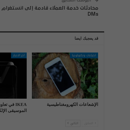
البوست السابق
محادثات خدمة العملاء قادمة إلى انستغرام
DMs
قد يعجبك ايضا
اختراعات وتكنولوجيا
آخر الاخبار
الإشعاعات الكهرومغناطيسية
IKEA في تع
الموسيقى الإلكت
السابق
التالي