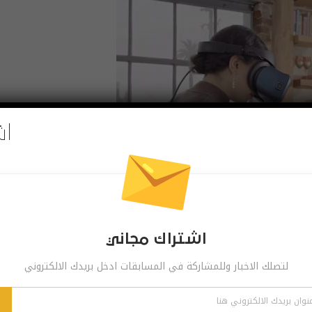
اش
اشتراك مجاني
لتصلك الاخبار وللمشاركة في المسابقات ادخل بريدك الالكتروني
في نفس الحدث، أخبرنا رئيس XR Hugo Swart في Qualcomm أن نتوقع إطلاق العديد من سماعات الرأس VR
المستقلة – استنادًا إلى نفس مجموعة شرائح Snapdragon XR2 مثل Oculus Quest 2 – في الصين من الآن