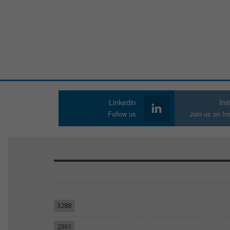
Linkedin
In
Follow us
Join us on I
3288
2361