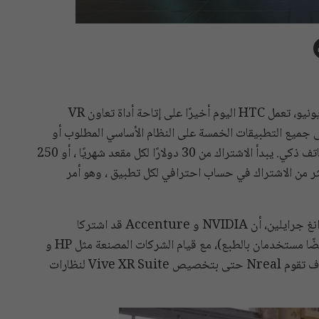
بعد الإعلان الرسمي عن Vive XR Suite مرة أخرى في يونيو، تعمل HTC اليوم أخيرًا على إتاحة أداة تعاون VR
إلى جميع التطبيقات الخمسة على النظام الأساسي المطلوب أو
نوع الجهاز – سواء كانت سماعة رأس VR أو كمبيوتر أو هاتف ذكي. يبدأ الاشتراك من 30 دولارًا لكل مقعد شهريًا ، أو 250
أكثر من الاشتراك في حساب احترافي لكل تطبيق ، وهو أمر
في حدث الإطلاق، أضاف رئيس HTC في الصين، ألفين وانغ جرايلين، أن NVIDIA و Accenture قد اشتركا
للمساعدة في الترويج لبرنامج Vive XR Suite (وهما أيضًا مستخدمان بالطبع)، مع قيام الشركات المصنعة مثل HP و
Pico بتحميل البرنامج مسبقًا على أجهزتهم الخاصة، وسوف تقوم Nreal حتى بتخصيص Vive XR Suite لنظارات