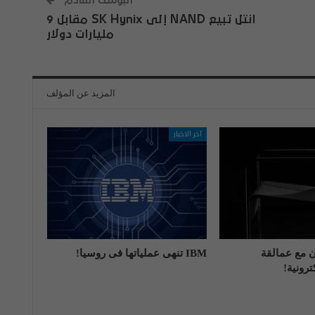
البوست القادم
انتل تبيع NAND إلى SK Hynix مقابل 9
مليارات دولار
المزيد عن المؤلف
آخر الاخبار
اون مع عمالقة
IBM تنهی عملیاتها فی روسیا!
رونية!