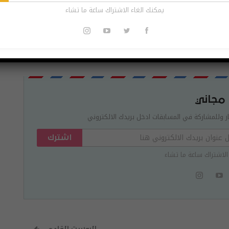
وحتى النصف الأول من العام المقبل، وبالنسبة لسماعة الرأس المستقلة التالية من HTC، أكد Graylin أن هذا لن يحدث
يمكنك الغاء الاشتراك ساعة ما تشاء
Pinterest
Re
 مجاني
ر وللمشاركة في المسابقات ادخل بريدك الالكتروني
اشترك
الاشتراك ساعة ما تشاء