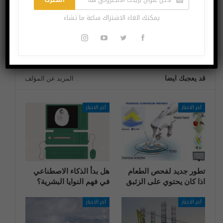
بالفيديو استعراض
غوغل تعلن عن هاتفي
يمكنك الغاء الاشتراك ساعة ما تشاء
قناع الوجه الخاص بـ
Pixel 5 و Pixel 4a
آبل
5G ما هي المواصفات
والأسعار؟
قد يعجبك ايضا
المزيد عن المؤلف
آخر الاخبار
آخر الاخبار
تطور جديد لفحص الطعام
هل بدأ الذكاء الاصطناعي
اذا كان يحتوي على الزئبق
في فهم النوايا البشرية؟
آخر الاخبار
آخر الاخبار