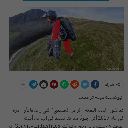
شارك
أنبوكسينغ مينا- ترجمات
قد تكون البدلة النفاثة “الرجل الحديدي” التي رأيناها لأول مرة
في عام 2017 أقل جنونًا مما كنا نعتقد في البداية. أثبت
المخترع ريتشارد براوننج وشركته Gravity Industries أنه