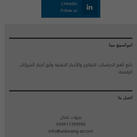
Linkedin
Follow us
انبوكسينغ مينا
تابع أهم الدراسات، التقارير والأخبار التقنية وأبرز أخبار الشركات
الرقمية.
اتصل بنا
بيروت، لبنان
009611399996
info@unboxing-ar.com