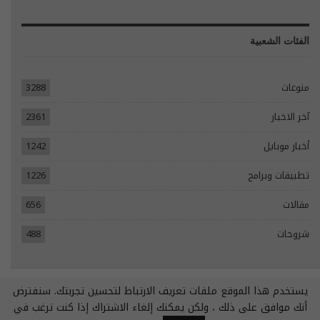
الفئات الشعبية
منوعات
3288
آخر الاخبار
2361
أخبار موبايل
1242
تطبيقات وبرامج
1226
مقالات
656
شروحات
488
يستخدم هذا الموقع ملفات تعريف الارتباط لتحسين تجربتك. سنفترض
© 2026 - جميع الحقوق محفوظة.
أنك موافق على ذلك ، ولكن يمكنك إلغاء الاشتراك إذا كنت ترغب في
تصميم مواقع انترنت:
Tecomsa