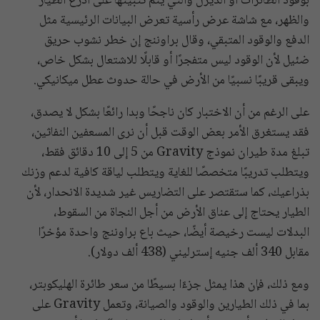
بوقود الطائرات أو الديزل والتي يتم تثبيتها على أذرع الطيار
والظهر، مع شاشة عرض رأسية تعرض البيانات الرئيسية مثل
الدفع والوقود المتبقي، وقال براوننج إن خطر نشوب حريق
ضئيل لأن الوقود ليس متفجرًا أو قابلًا للاشتعال بشكل خاص،
ويبقى قريبًا نسبيًا من الأرض في حالة حدوث عطل ميكانيكي.
على الرغم من أن الاختبار كان ناجحًا وبدا رائعًا بشكل لا يصدق،
فقد يستغرق الأمر بعض الوقت قبل أن نرى المسعفين النفاثين،
تبلغ مدة طيران نموذج Gravity من 5 إلى 10 دقائق فقط،
ويتطلب تدريبًا متخصصًا للغاية ويتطلب لياقة كافية لدعم وزنك
بذراعيك، كما ستقتصر على التضاريس غير شديدة الانحدار، لأن
الطيار يحتاج إلى عناق الأرض من أجل النجاة من السقوط،
البدلات ليست رخيصة أيضًا، حيث باع براوننج واحدة مؤخرًا
مقابل 340 ألف جنيه إسترليني (438 ألف دولار).
ومع ذلك، فإن هذا يمثل جزءًا بسيطًا من سعر طائرة الهليكوبتر،
بما في ذلك الطيارين والوقود والصيانة، وتعمل Gravity على