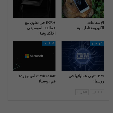
الإشعاعات
IKEA في تعاون مع
الكهرومغناطيسية
عمالقة الموسيقى
الإلكترونية!
آخر الاخبار
آخر الاخبار
IBM تنهی عملیاتها فی
Microsoft تقلص وجودها
روسیا!
في روسيا!
السابق
التالي