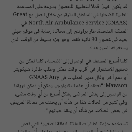
قد يكون خيارًا قابلاً للتطبيق للحصول بسرعة على المساعدة
الطبية للضحايا في المناطق النائية، من خلال العمل مع Great
North Air Ambulance Service (GNAAS) في
المملكة المتحدة، طار براوننج إلى محاكاة إصابة في موقع جبلي
بعيد في غضون 90 ثانية فقط، وهو جزء بسيط من الوقت الذي
يستغرقه السير هناك.
كلما أسرع المسعف في الوصول إلى الضحية ، كلما تمكن من
تحقيق الاستقرار في أقرب وقت ممكن وطلب طائرة هليكوبتر
أو دعم آخر، وقال مدير العمليات في GNAAS Any
Mawson: “نعتقد أن هذه التكنولوجيا يمكن أن تمكن فريقنا
من الوصول إلى بعض المرضى بشكل أسرع من أي وقت مضى،
وفي كثير من الحالات هذا من شأنه أن يخفف من معاناة المريض،
في بعض الحالات، من شأنه أن ينقذ حياتهم “.
تستخدم حزمة الطائرات النفاثة النفاثة الصغيرة التي تعمل